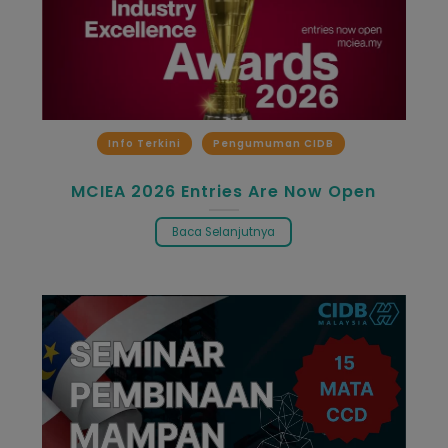
Info Terkini
Pengumuman CIDB
MCIEA 2026 Entries Are Now Open
Baca Selanjutnya