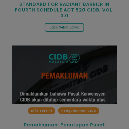
STANDARD FOR RADIANT BARRIER IN
FOURTH SCHEDULE ACT 520 CIDB, VOL.
3.0
Baca Selanjutnya
Info Terkini
Pengumuman CIDB
Pemakluman: Penutupan Pusat