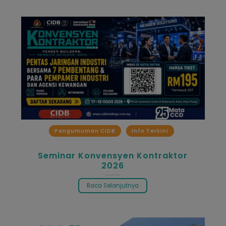
Pengumuman CIDB
Info Terkini
Seminar Konvensyen Kontraktor
2026
Baca Selanjutnya