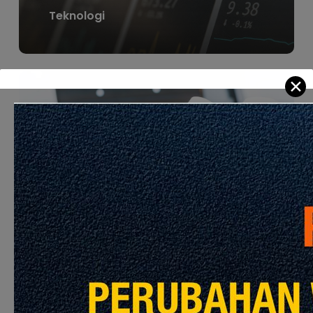
Teknologi
Learn
✕
more
Keselamatan & Kesihatan
Learn
more