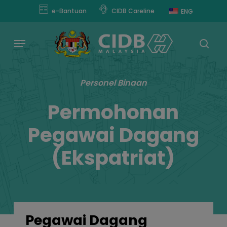
Skip
modal-check
e-Bantuan
CIDB Careline
ENG
to
main
Menu
content
sear
Personel Binaan
Permohonan
Pegawai Dagang
(Ekspatriat)
Pegawai Dagang