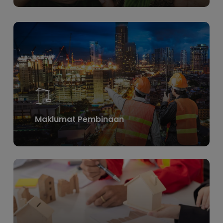
Learn
more
Maklumat Pembinaan
Learn
more