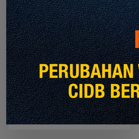
CONTRACTOR
TO
PERFORM
THE
CLEANING
SERVICES
FOR
MRT
PYL,
Pengumuman CIDB
Info Terkini
KGL
AND
APPOINTMENT OF THE CONTRACTOR TO
MRL
PERFORM THE CLEANING SERVICES FOR
MRT PYL, KGL AND MRL
Julai 30, 2026