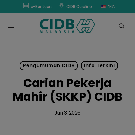
Skip
modal-check
e-Bantuan
CIDB Careline
ENG
to
main
Menu
content
sear
Pengumuman CIDB
Info Terkini
Carian Pekerja
Mahir (SKKP) CIDB
Jun 3, 2026