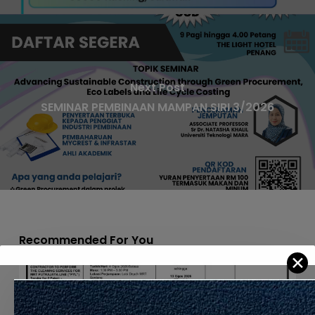
Next Post
SEMINAR PEMBINAAN MAMPAN SIRI 3/2026
Recommended For You
✕
APPOINTMENT
OF
THE