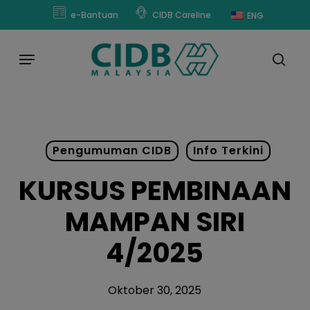
Skip
modal-check
e-Bantuan
CIDB Careline
ENG
to
main
Menu
content
sear
Pengumuman CIDB
Info Terkini
KURSUS PEMBINAAN
MAMPAN SIRI
4/2025
Oktober 30, 2025