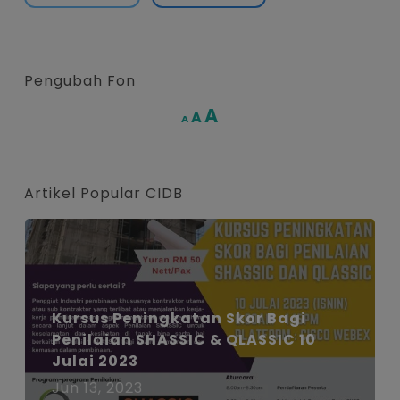
Pengubah Fon
Increase
A
Reset
A
Decrease
A
font
font
font
size.
size.
size.
Artikel Popular CIDB
Kursus Peningkatan Skor Bagi
Penilaian SHASSIC & QLASSIC 10
Julai 2023
Jun 13, 2023