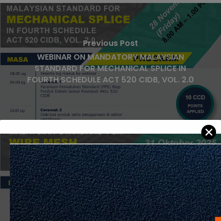
Previous Post
WEBINAR ON MANDATORY MALAYSIAN
STANDARD FOR MECHANICAL SPLICE IN
FOURTH SCHEDULE ACT 520 CIDB, VOL. 2.0
✕
Next Post
WEBINAR ON MANDATORY MALAYSIAN
STANDARD FOR WIRE MESH PRODUCT IN
FOURTH SCHEDULE ACT 520 CIDB, VOL 2.0