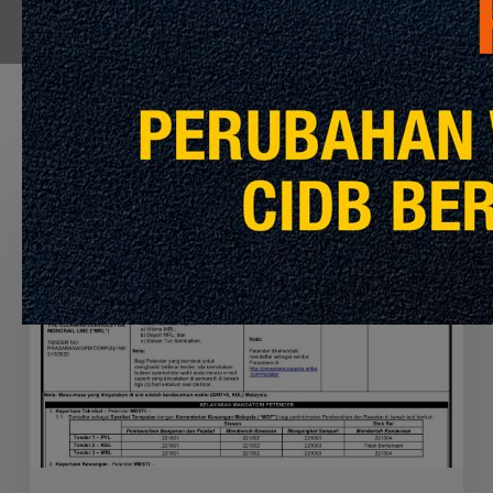
Recommended For You
APPOINTMENT
OF
THE
CONTRACTOR
TO
PERFORM
THE
CLEANING
SERVICES
FOR
MRT
PYL,