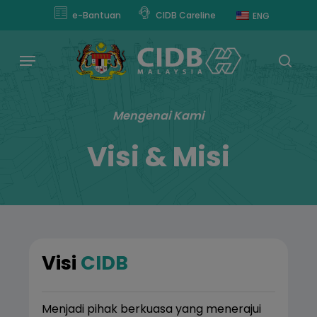
Skip
modal-check
e-Bantuan
CIDB Careline
ENG
to
main
Menu
content
sear
Mengenai Kami
Visi & Misi
Visi
CIDB
Menjadi pihak berkuasa yang menerajui