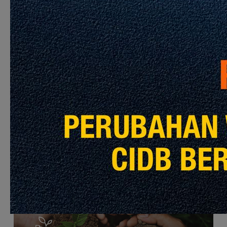
Learn
more
Kualiti
Learn
more