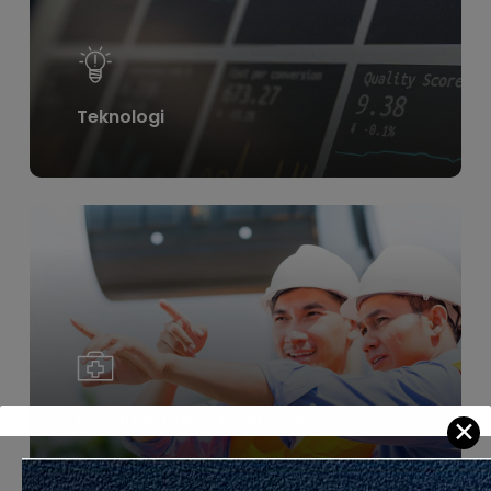
Teknologi
Learn
more
Keselamatan & Kesihatan
✕