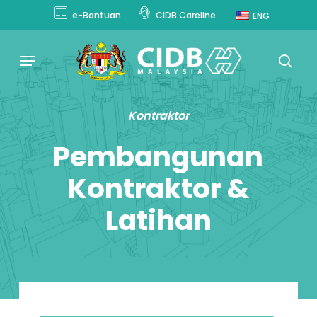
Skip
e-Bantuan
CIDB Careline
ENG
to
main
Menu
content
sear
Kontraktor
Pembangunan
Kontraktor &
Latihan