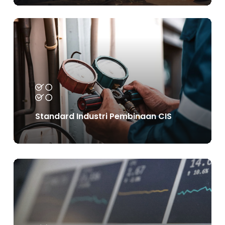
Learn
more
Standard Industri Pembinaan CIS
Learn
more