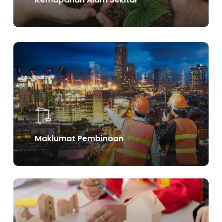
Learn
more
Maklumat Pembinaan
Learn
more