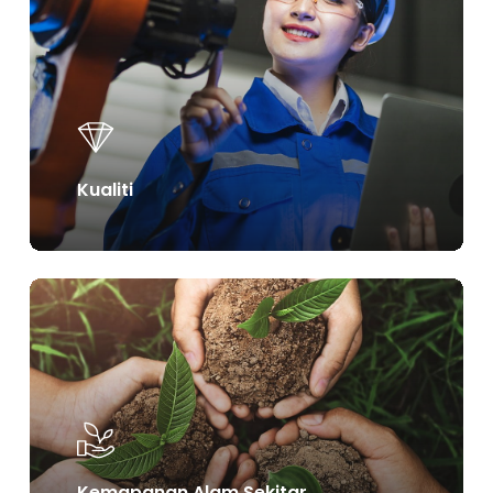
more
Kualiti
Learn
more
Kemapanan Alam Sekitar