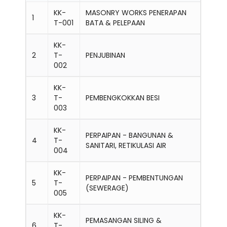
KK-
MASONRY WORKS PENERAPAN
1
T-001
BATA & PELEPAAN
KK-
2
T-
PENJUBINAN
002
KK-
3
T-
PEMBENGKOKKAN BESI
003
KK-
PERPAIPAN - BANGUNAN &
4
T-
SANITARI, RETIKULASI AIR
004
KK-
PERPAIPAN - PEMBENTUNGAN
5
T-
(SEWERAGE)
005
KK-
PEMASANGAN SILING &
6
T-