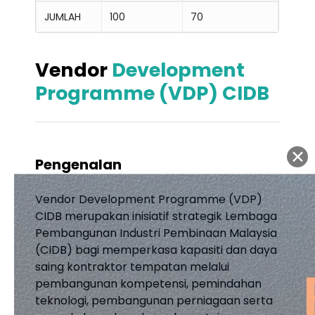
JUMLAH
100
70
Vendor
Development
Programme (VDP) CIDB
Pengenalan
Vendor Development Programme (VDP)
CIDB merupakan inisiatif strategik Lembaga
Pembangunan Industri Pembinaan Malaysia
(CIDB) bagi memperkasa kapasiti dan daya
saing kontraktor tempatan melalui
pembangunan kompetensi, pemindahan
teknologi, pembangunan perniagaan serta