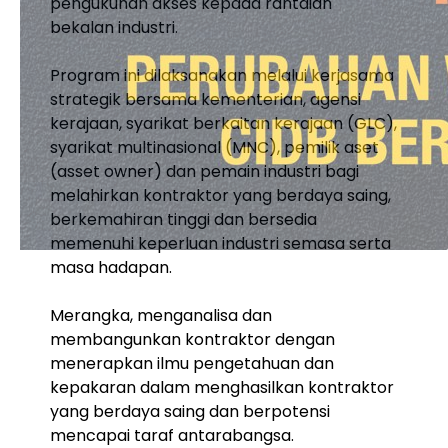
pengukuhan akses kepada rantaian
bekalan industri.
Program ini dilaksanakan melalui kerjasama
strategik bersama kementerian, agensi
kerajaan, syarikat berkaitan kerajaan (GLC),
syarikat multinasional (MNC), pemilik aset
(asset owner) dan pemain industri bagi
melahirkan kontraktor yang berdaya saing,
berkemahiran tinggi dan bersedia
memenuhi keperluan industri semasa serta
masa hadapan.
Merangka, menganalisa dan
membangunkan kontraktor dengan
menerapkan ilmu pengetahuan dan
kepakaran dalam menghasilkan kontraktor
yang berdaya saing dan berpotensi
mencapai taraf antarabangsa.