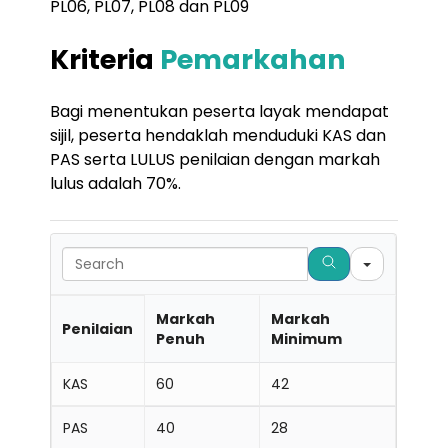
PL06, PL07, PL08 dan PL09
Kriteria
Pemarkahan
Bagi menentukan peserta layak mendapat
sijil, peserta hendaklah menduduki KAS dan
PAS serta LULUS penilaian dengan markah
lulus adalah 70%.
Searc
Markah
Markah
Penilaian
Penuh
Minimum
KAS
60
42
PAS
40
28