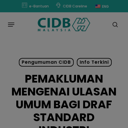
Skip
modal-check
e-Bantuan
CIDB Careline
ENG
to
main
Menu
content
sear
Pengumuman CIDB
Info Terkini
PEMAKLUMAN
MENGENAI ULASAN
UMUM BAGI DRAF
STANDARD