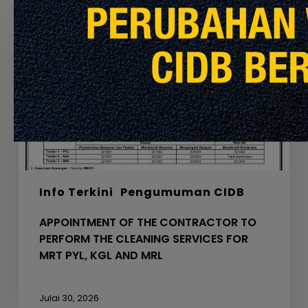
OF
THE
CONTRACTOR
TO
PERFORM
THE
CLEANING
SERVICES
FOR
MRT
PYL,
Info Terkini
Pengumuman CIDB
KGL
AND
APPOINTMENT OF THE CONTRACTOR TO
MRL
PERFORM THE CLEANING SERVICES FOR
MRT PYL, KGL AND MRL
Julai 30, 2026