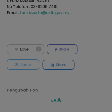
1. Fariz Izzuddin A.Azmi
No Telefon : 03-6206 7410
Email :
fariz.izzudin@cidb.gov.my
Love
Share
9
Share
Share
Pengubah Fon
Increase
A
Reset
A
Decrease
A
font
font
font
size.
size.
size.