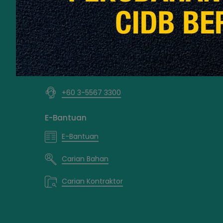
Untuk Urusan Kaunter,
Sila Ke
Pejabat Negeri / Cawangan
CIDB Careline
+60 3-5567 3300
E-Bantuan
E-Bantuan
Carian Bahan
Carian Kontraktor