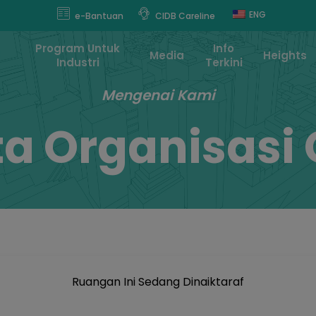
modal-check
ENG
e-Bantuan
CIDB Careline
Program Untuk
Info
Media
Heights
Industri
Terkini
Mengenai Kami
ta Organisasi 
Ruangan Ini Sedang Dinaiktaraf