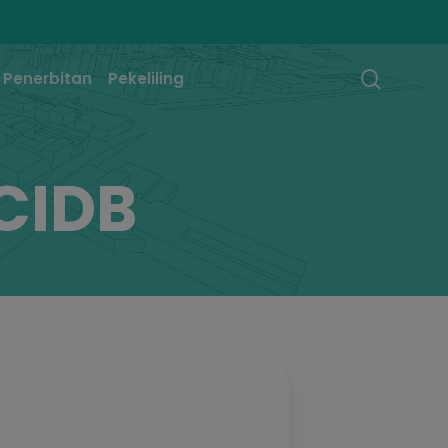
searc
Penerbitan
Pekeliling
CIDB