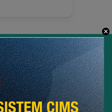
✕
eta Laman
Like Page CIDB