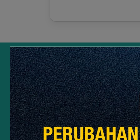
Soalan La
Maklumat Untuk Dihubungi
Tingkat 11, CIDB 520
The MET Corporate Towers
No 20 Jalan Dutamas 2
50480 Kuala Lumpur