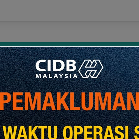
zim
Intranet CIDB
Penafian
Polisi Keselamatan
Polisi Privasi
P
Program Untuk Industri
Kontraktor
Personel Binaan
Bahan Binaan
Standard Industri Pembinaan CIS
Teknologi
Keselamatan &
Kesihatan