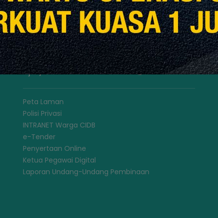
Kualiti
Kemapanan Alam
Sekitar
Maklumat Pembinaan
Misi Antarabangsa
Semakan Personel Binaan (Kad
Hijau)
Peta Laman
Polisi Privasi
INTRANET Warga CIDB
e-Tender
Penyertaan Online
Ketua Pegawai Digital
Laporan Undang-Undang Pembinaan