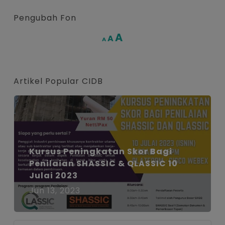
Pengubah Fon
Increase
A
Reset
A
Decrease
A
font
font
font
size.
size.
size.
Artikel Popular CIDB
Kursus Peningkatan Skor Bagi
Penilaian SHASSIC & QLASSIC 10
Julai 2023
Jun 13, 2023