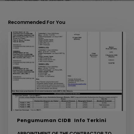
Recommended For You
APPOINTMENT
OF
THE
CONTRACTOR
TO
PERFORM
THE
CLEANING
SERVICES
FOR
MRT
PYL,
Pengumuman CIDB
Info Terkini
KGL
AND
APPOINTMENT OF THE CONTRACTOR TO