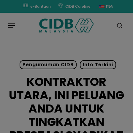
Skip
modal-check
e-Bantuan
CIDB Careline
ENG
to
main
Menu
content
sear
Pengumuman CIDB
Info Terkini
KONTRAKTOR
UTARA, INI PELUANG
ANDA UNTUK
TINGKATKAN