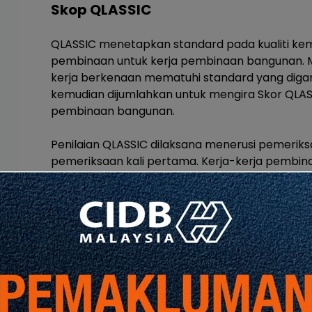
Skop QLASSIC
QLASSIC menetapkan standard pada kualiti kem
pembinaan untuk kerja pembinaan bangunan. M
kerja berkenaan mematuhi standard yang digari
kemudian dijumlahkan untuk mengira Skor QLAS
pembinaan bangunan.
Penilaian QLASSIC dilaksana menerusi pemerik
pemeriksaan kali pertama. Kerja-kerja pembina
dibuat tidak akan dinilai semula. Objektif prins
“Do Things Right the First Time and Every Time”.
Kenapa Perlu
QLAS