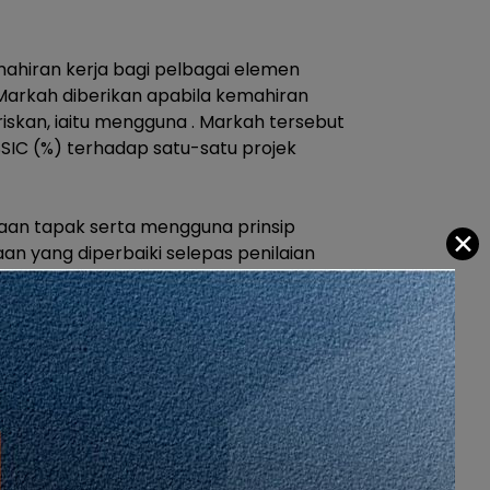
ahiran kerja bagi pelbagai elemen
arkah diberikan apabila kemahiran
skan, iaitu mengguna . Markah tersebut
SIC (%) terhadap satu-satu projek
saan tapak serta mengguna prinsip
✕
an yang diperbaiki selepas penilaian
ip ini ialah untuk menggalakkan kontraktor
SIC?