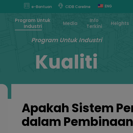
modal-check
ENG
e-Bantuan
CIDB Careline
Program Untuk
Info
Media
Heights
Industri
Terkini
Program Untuk Industri
Kualiti
Apakah Sistem Pen
dalam Pembinaa