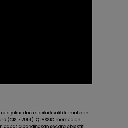
engukur dan menilai kualiti kemahiran
ard (CIS 7:2014). QLASSIC memboleh
n dapat dibandingkan secara objektif