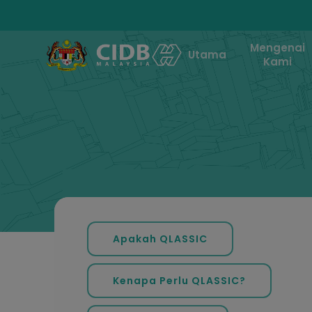
Skip
to
main
Mengenai
Utama
content
Kami
Hit enter to search or ESC to close
Apakah QLASSIC
Kenapa Perlu QLASSIC?