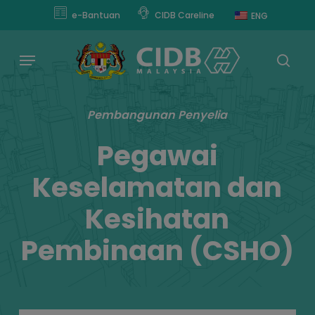
Skip
modal-check
e-Bantuan
CIDB Careline
ENG
to
main
Menu
content
sear
Pembangunan Penyelia
Pegawai
Keselamatan dan
Kesihatan
Pembinaan (CSHO)