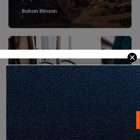
Bahan Binaan
Learn
more
✕
Standard Industri Pembinaan CIS
Learn
more