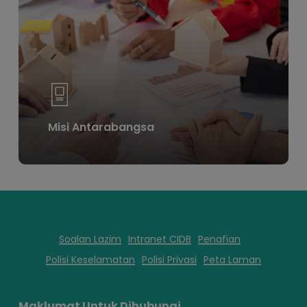
Learn
more
Misi Antarabangsa
Soalan Lazim
Intranet CIDB
Penafian
Polisi Keselamatan
Polisi Privasi
Peta Laman
Maklumat Untuk Dihubungi