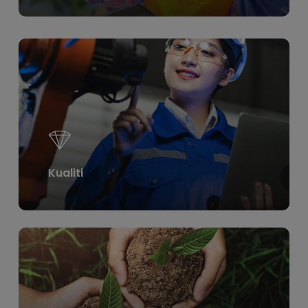
Learn
more
Kualiti
Learn
more