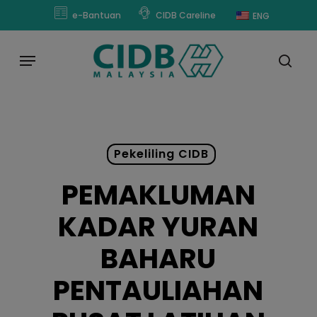
Skip
modal-check
e-Bantuan
CIDB Careline
ENG
to
main
Menu
content
sear
Pekeliling CIDB
PEMAKLUMAN
KADAR YURAN
BAHARU
PENTAULIAHAN