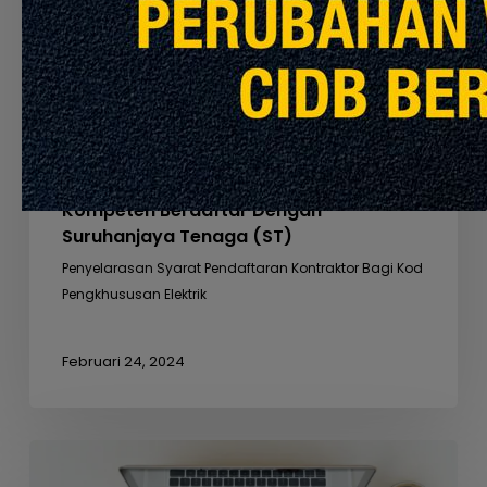
Menggunakan
Kelayakan
Pekeliling CIDB
Orang
Kompeten
Pemakluman Penyelarasan Syarat
Berdaftar
Pendaftaran Kontraktor Bagi Kod
Dengan
Pengkhususan Elektrik Yang
Suruhanjaya
Menggunakan Kelayakan Orang
Tenaga
Kompeten Berdaftar Dengan
(ST)
Suruhanjaya Tenaga (ST)
Penyelarasan Syarat Pendaftaran Kontraktor Bagi Kod
Pengkhususan Elektrik
Februari 24, 2024
PEKELILING
PENSTRUKTURAN