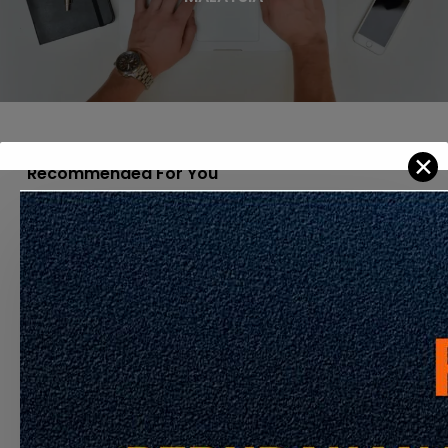
✕
Recommended For You
Pemakluman
Penyelarasan
Syarat
Pendaftaran
Kontraktor
Bagi
Kod
Pengkhususan
Elektrik
Yang