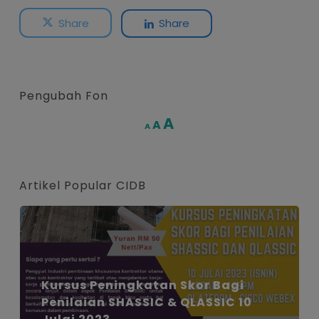
Share
Share
Pengubah Fon
Increase
A
Reset
A
Decrease
A
font
font
font
size.
size.
size.
Artikel Popular CIDB
Kursus Peningkatan Skor Bagi
Penilaian SHASSIC & QLASSIC 10