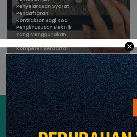
Penyelarasan Syarat
Pendaftaran
Kontraktor Bagi Kod
Pengkhususan Elektrik
Yang Menggunakan
Kelayakan Orang
✕
Kompeten Berdaftar
Dengan Suruhanjaya
Tenaga (ST)
Soalan Lazim
Intranet CIDB
Penafian
Polisi Keselamatan
Polisi Privasi
Peta Laman