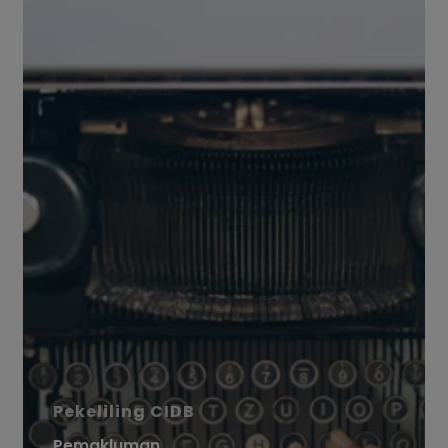
Kod
Pengkhususan
Elektrik
Yang
Menggunakan
Kelayakan
Orang
Kompeten
Berdaftar
Dengan
Suruhanjaya
Tenaga
(ST)
Pekeliling CIDB
Pemakluman