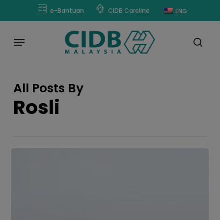
Skip
modal-check
e-Bantuan
CIDB Careline
ENG
to
main
Menu
content
sear
All Posts By
Rosli
Pemakluman
Penyelarasan
Syarat
Pendaftaran
Kontraktor
Bagi