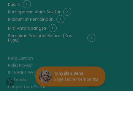
Kualiti
Kemapanan Alam Sekitar
Maklumat Pembinaan
Misi Antarabangsa
Semakan Personel Binaan (Kad
Hijau)
Peta Laman
Polisi Privasi
INTRANET Warga CIDB
e-Tender
Penyertaan Online
Ketua Pegawai Digital
Laporan Undang-Undang Pembinaan
Like Page CIDB