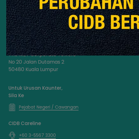
Maklumat Untuk Dihubungi
Tingkat 11, CIDB 520
The MET Corporate Towers
No 20 Jalan Dutamas 2
50480 Kuala Lumpur
Untuk Urusan Kaunter,
Sila Ke
Pejabat Negeri / Cawangan
CIDB Careline
+60 3-5567 3300