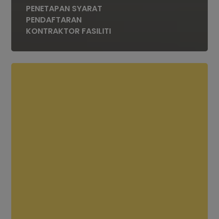
PENETAPAN SYARAT
PENDAFTARAN
KONTRAKTOR FASILITI
5
Hari
Lagi
–
Daftar
ke
Konvensyen
Perintis
Transformasi