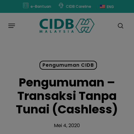
Skip
modal-check
e-Bantuan
CIDB Careline
ENG
to
main
Menu
content
sear
Pengumuman CIDB
Pengumuman –
Transaksi Tanpa
Tunai (Cashless)
Mei 4, 2020