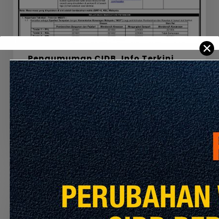
CLEANING
SERVICES
FOR
MRT
✕
PYL,
Pengumuman CIDB
Info Terkini
KGL
AND
APPOINTMENT OF THE CONTRACTOR TO
MRL
PERFORM THE CLEANING SERVICES FOR
MRT PYL, KGL AND MRL
Julai 30, 2026
Seminar
Konvensyen
Kontraktor
2026