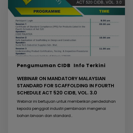
MALAYSIAN
STANDARD
FOR
SCAFFOLDING
IN
FOURTH
SCHEDULE
ACT
520
Pengumuman CIDB
Info Terkini
CIDB,
VOL.
WEBINAR ON MANDATORY MALAYSIAN
3.0
STANDARD FOR SCAFFOLDING IN FOURTH
SCHEDULE ACT 520 CIDB, VOL. 3.0
Webinar ini bertujuan untuk memberikan pendedahan
kepada penggiat industri pembinaan mengenai
bahan binaan dan standard…