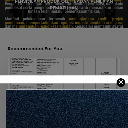
PENSIJILAN PRODUK OLEH BADAN PENILAIAN
PEMATUHAN
Recommended For You
APPOINTMENT
OF
THE
✕
CONTRACTOR
TO
PERFORM
THE
CLEANING
SERVICES
FOR