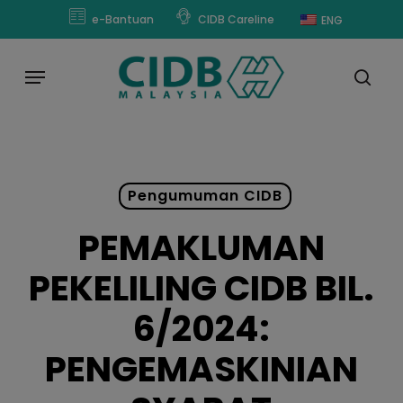
Skip
modal-check
e-Bantuan
CIDB Careline
ENG
to
main
Menu
content
sear
Pengumuman CIDB
PEMAKLUMAN
PEKELILING CIDB BIL.
6/2024:
PENGEMASKINIAN