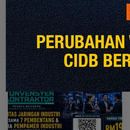
MRT
PYL,
Pengumuman CIDB
Info Terkini
KGL
AND
APPOINTMENT OF THE CONTRACTOR TO
MRL
PERFORM THE CLEANING SERVICES FOR
MRT PYL, KGL AND MRL
Julai 30, 2026
Seminar
Konvensyen
Kontraktor
2026