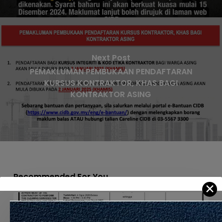
Next Post
PEMAKLUMAN PEMBUKAAN PENDAFTARAN
KURSUS KONTRAKTOR, KHAS BAGI
KONTRAKTOR ASING
Recommended For You
✕
APPOINTMENT
OF
THE