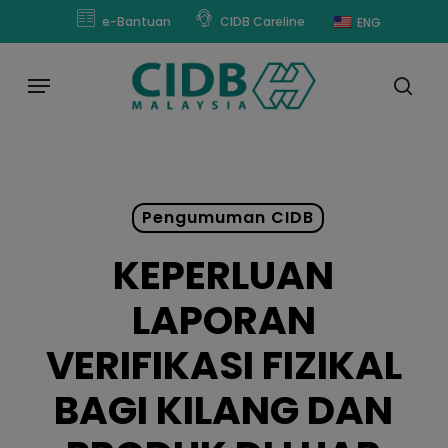
Skip
modal-check
e-Bantuan
CIDB Careline
ENG
to
main
Menu
content
sear
Pengumuman CIDB
KEPERLUAN
LAPORAN
VERIFIKASI FIZIKAL
BAGI KILANG DAN