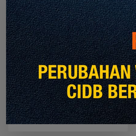
CONTRACTOR
TO
PERFORM
THE
CLEANING
SERVICES
FOR
MRT
PYL,
Pengumuman CIDB
Info Terkini
KGL
AND
APPOINTMENT OF THE CONTRACTOR TO
MRL
PERFORM THE CLEANING SERVICES FOR
MRT PYL, KGL AND MRL
Julai 30, 2026