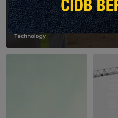
Pandangan Global
Tampilan Khas
Heig
Taking Construction to New
Heights with Drone
Technology
Memudahkan
Mencapai
Proses
Kecekapan
Reka
Melalui
Bentuk
Penghantar
Bangunan
Digital
dengan
Kuasa
AI