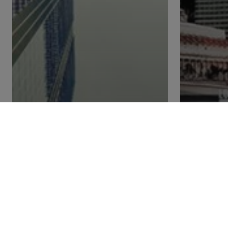
Tip & Panduan
Heights
Tampi
Memudahkan Proses
Menca