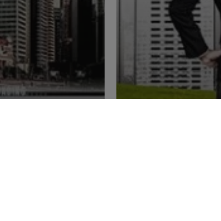
lan Khas
Heights
Tampilan Khas
He
pai Kecekapan