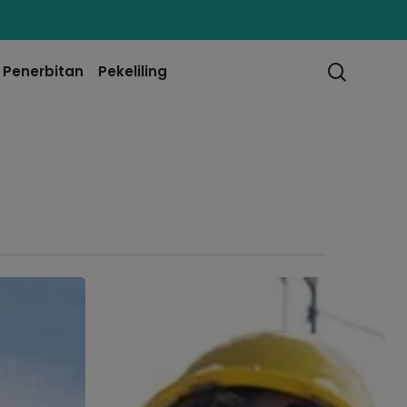
searc
Penerbitan
Pekeliling
Masa
Hadapan
Untuk
Keselamatan
Tapak
Pembinaan