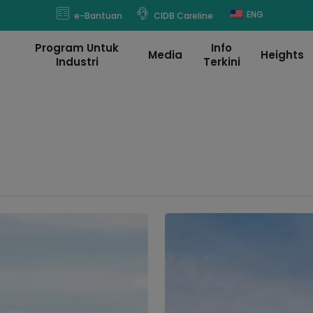
modal-check
ENG
e-Bantuan
CIDB Careline
Program Untuk
Info
Media
Heights
Industri
Terkini
Exploring
the
Green
Architecture
of
Traditional