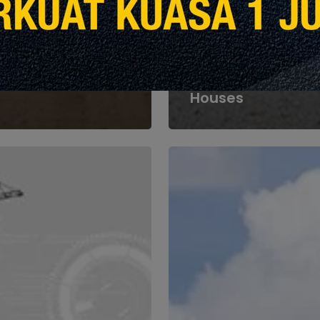
Tampilan Khas
He
hts
Exploring the Gre
Architecture of
Traditional Malay
Houses
Potensi
Tinggi
Dalam
an
Kerjaya
Berunsur
Pembinaan
Hijau