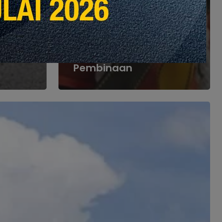
ights
Tampilan Khas
Heights
en
Masa Hadapan Untuk
Keselamatan Tapak
Pembinaan