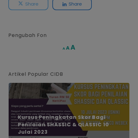
Share
Share
Pengubah Fon
Increase
A
Reset
A
Decrease
A
font
font
font
size.
size.
size.
Artikel Popular CIDB
Kursus Peningkatan Skor Bagi
Penilaian SHASSIC & QLASSIC 10
Julai 2023