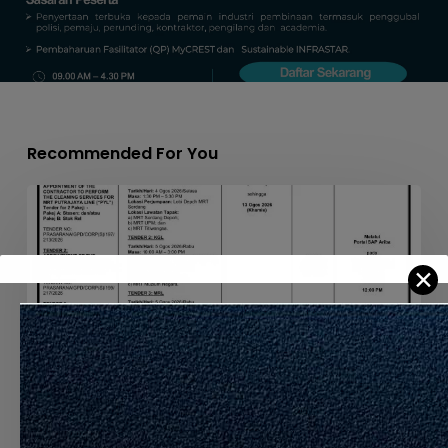
Recommended For You
APPOINTMENT
OF
THE
CONTRACTOR
✕
TO
PERFORM
THE
CLEANING
SERVICES
FOR
MRT