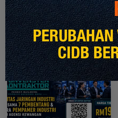
PYL,
Pengumuman CIDB
Info Terkini
KGL
AND
APPOINTMENT OF THE CONTRACTOR TO
MRL
PERFORM THE CLEANING SERVICES FOR
MRT PYL, KGL AND MRL
Julai 30, 2026
Seminar
Konvensyen
Kontraktor
2026