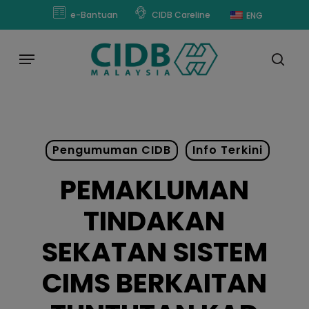
Skip
modal-check
e-Bantuan
CIDB Careline
ENG
to
main
Menu
content
sear
Pengumuman CIDB
Info Terkini
PEMAKLUMAN
TINDAKAN
SEKATAN SISTEM
CIMS BERKAITAN