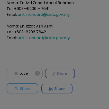
Nama: En. Md Zahari Abdul Rahman
Tel: +603—6206 – 7641
Emel:
unit.standard@cidb.gov.my
Nama: En. Izzat Azri Azmi
Tel: +603-6206 7642
Emel:
unit.standard@cidb.gov.my
Love
Share
7
Share
Share