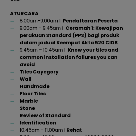
ATURCARA
8.00am-9.00am I
Pendaftaran Peserta
9.00am – 9.45am I
Ceramah 1: Kewajipan
perakuan Standard (PPS) bagi produk
dalam jadual Keempat Akta 520 CIDB
9.45am – 10.45am I
Know your tiles and
common installation failures you can
avoid
Tiles Cayegory
Wall
Handmade
Floor Tiles
Marble
Stone
Review of Standard
Identification
10.45am – 11.00am I
Reha
t