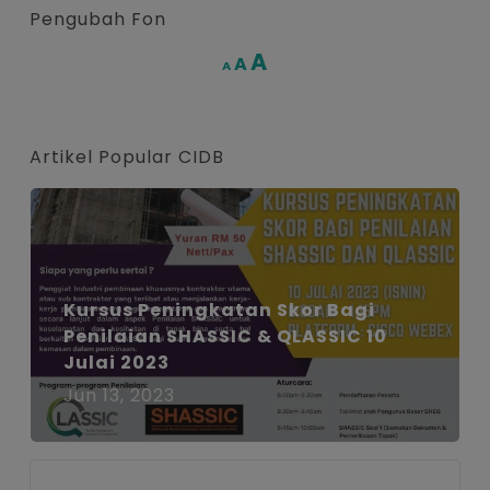
Pengubah Fon
Increase
A
Reset
A
Decrease
A
font
font
font
size.
size.
size.
Artikel Popular CIDB
Kursus Peningkatan Skor Bagi
Penilaian SHASSIC & QLASSIC 10
Julai 2023
Jun 13, 2023