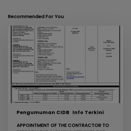
Recommended For You
APPOINTMENT
OF
THE
CONTRACTOR
TO
PERFORM
THE
CLEANING
SERVICES
FOR
MRT
PYL,
Pengumuman CIDB
Info Terkini
KGL
AND
APPOINTMENT OF THE CONTRACTOR TO
MRL