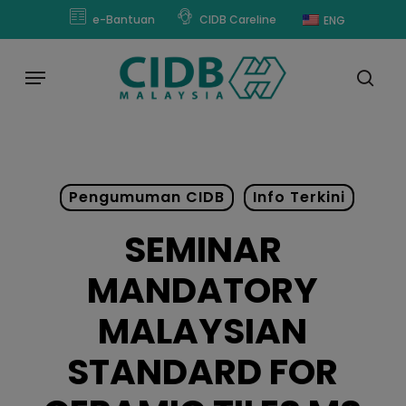
Skip
modal-check
e-Bantuan
CIDB Careline
ENG
to
main
Menu
content
sear
Pengumuman CIDB
Info Terkini
SEMINAR
MANDATORY
MALAYSIAN
STANDARD FOR