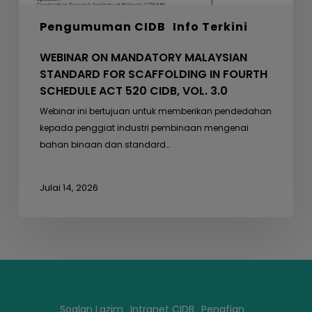
520
Pengumuman CIDB
Info Terkini
CIDB,
VOL.
WEBINAR ON MANDATORY MALAYSIAN
3.0
STANDARD FOR SCAFFOLDING IN FOURTH
SCHEDULE ACT 520 CIDB, VOL. 3.0
Webinar ini bertujuan untuk memberikan pendedahan
kepada penggiat industri pembinaan mengenai
bahan binaan dan standard…
Julai 14, 2026
Soalan Lazim
Intranet CIDB
Penafian