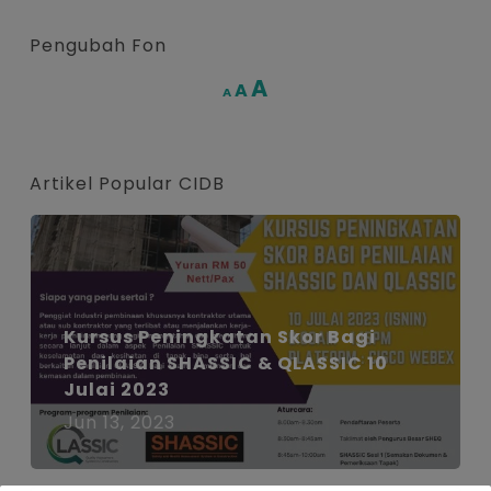
Pengubah Fon
Increase
A
Reset
A
Decrease
A
font
font
font
size.
size.
size.
Artikel Popular CIDB
Kursus Peningkatan Skor Bagi
Penilaian SHASSIC & QLASSIC 10
Julai 2023
Jun 13, 2023