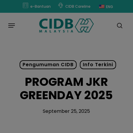
Skip
modal-check
e-Bantuan
CIDB Careline
ENG
to
main
Menu
content
sear
Pengumuman CIDB
Info Terkini
PROGRAM JKR
GREENDAY 2025
September 25, 2025