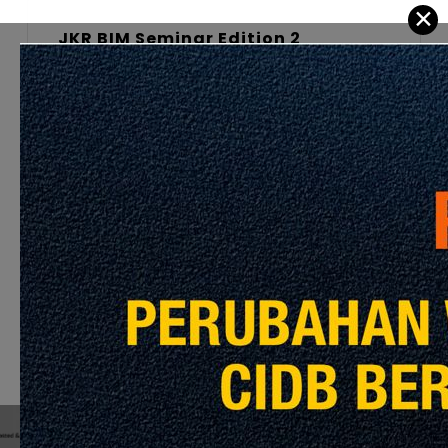
✕
JKR BIM Seminar Edition 2
Mei 19, 2023
Hybrid Workshop
Malaysian Civil Engineering
Standard Method of Measurement
(MYCESMM2)
Jun 22, 2023