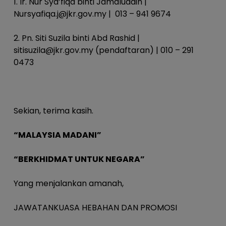
1. Ir. Nur Sya’fiqa binti Jamaluddin |
Nursyafiqa.j@jkr.gov.my
| 013 – 941 9674
2. Pn. Siti Suzila binti Abd Rashid |
sitisuzila@jkr.gov.my
(pendaftaran) | 010 – 291
0473
Sekian, terima kasih.
“MALAYSIA MADANI”
“BERKHIDMAT UNTUK NEGARA”
Yang menjalankan amanah,
JAWATANKUASA HEBAHAN DAN PROMOSI