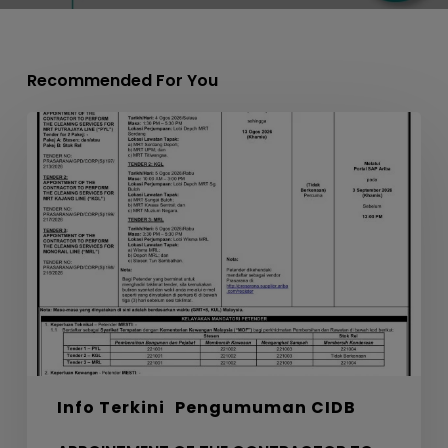
Recommended For You
APPOINTMENT
OF
THE
CONTRACTOR
TO
PERFORM
THE
CLEANING
SERVICES
FOR
MRT
PYL,
Info Terkini
Pengumuman CIDB
KGL
AND