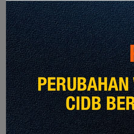
> Seminar ini adalah untuk
memberi pendedahan dan
kesedaran kepada penggiat di
dalam industri pembinaan seperti
kontraktor dan klien dan segala
rangkaian lain yang melengkapkan
suatu projek pembinaan seperti
perunding untuk memilih kaedah
penyelesaian pertikaian alternatif
sebagai medium penyelesaian
pertikaian.
FIRST COME FIRST SERVE.
DAFTAR