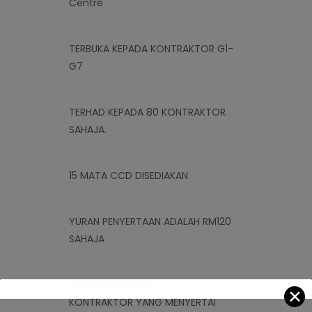
Centre
TERBUKA KEPADA
KONTRAKTOR G1-
G7
TERHAD KEPADA
80
KONTRAKTOR
SAHAJA.
15 MATA CCD
DISEDIAKAN
YURAN PENYERTAAN ADALAH
RM120
SAHAJA
KELEBIHAN KEPADA
✕
KONTRAKTOR
YANG MENYERTAI