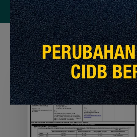
Recommended For You
APPOINTMENT
OF
THE
CONTRACTOR
TO
PERFORM
THE
CLEANING
SERVICES
FOR