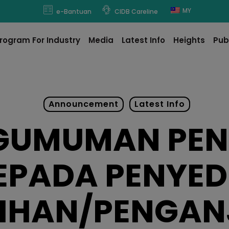
modal-check
MY
e-Bantuan
CIDB Careline
rogram For Industry
Media
Latest Info
Heights
Pub
Announcement
Latest Info
GUMUMAN PEN
EPADA PENYED
TIHAN/PENGAN