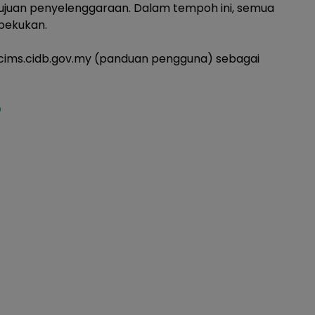
tujuan penyelenggaraan. Dalam tempoh ini, semua
bekukan.
n cims.cidb.gov.my (panduan pengguna) sebagai
D