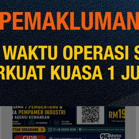
Seminar
W
Konvensyen
Kontraktor
2026
M
S
F
S
I
F
S