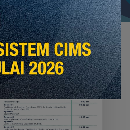
EBINAR
ON
MANDATORY
ALAYSIAN
TANDARD
OR
CAFFOLDING
N
OURTH
CHEDULE