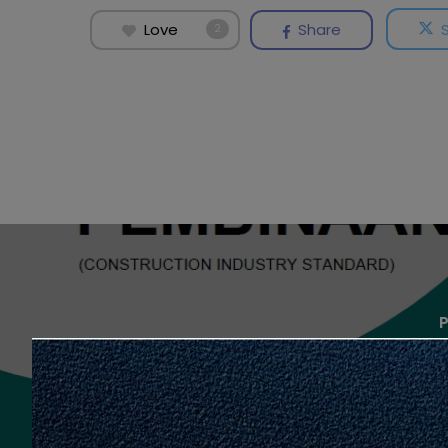
Love
Share
2
P
Ulasan Umum Bagi Draf Standar
Pembinaan (CIS) : Flood Risk 
I