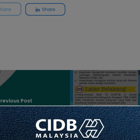
Share
Share
revious Post
Next
d Industri
Assessment
Pan
n Malaysia