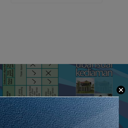
✕
 Post
duan Ubahsuai Kediaman