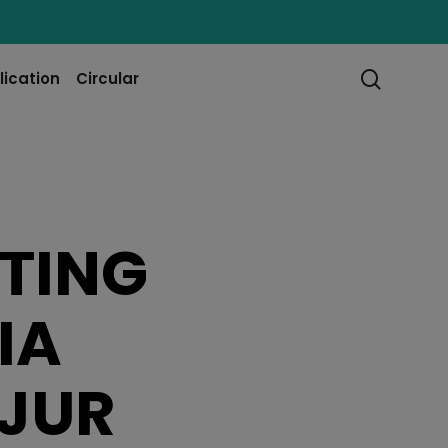
searc
lication
Circular
TING
IA
JUR