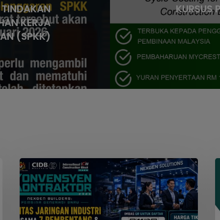
 TINDAKAN
KURSUS 
EHAN KERJA
AN (SPKK)
Seminar
W
Konvensyen
Kontraktor
2026
M
S