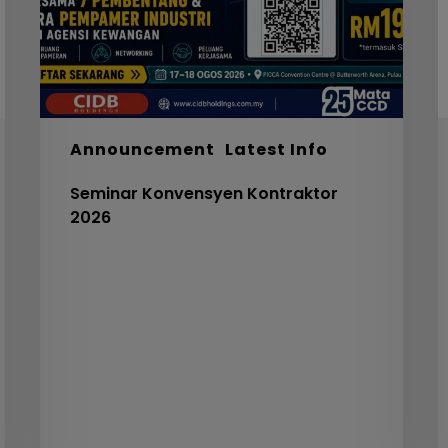
F
S
I
F
S
5
Announcement
Latest Info
C
Seminar Konvensyen Kontraktor
V
2026
3