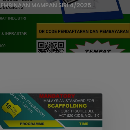
PEMBINAAN MAMPAN SIRI 4/2025
EBINAR
ON
MANDATORY
ALAYSIAN
TANDARD