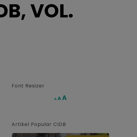
B, VOL.
Font Resizer
Increase
A
Reset
A
Decrease
A
font
font
font
size.
size.
size.
Artikel Popular CIDB