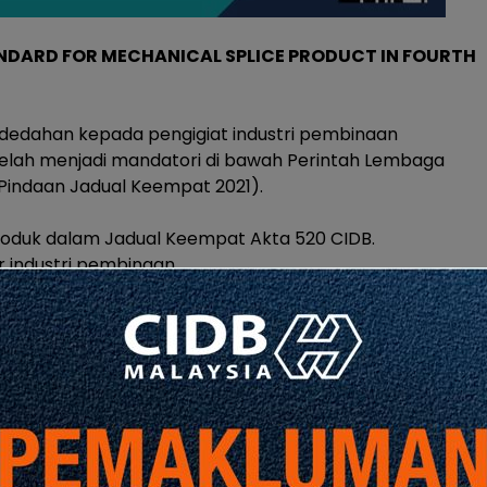
DARD FOR MECHANICAL SPLICE PRODUCT IN FOURTH
dedahan kepada pengigiat industri pembinaan
elah menjadi mandatori di bawah Perintah Lembaga
Pindaan Jadual Keempat 2021).
roduk dalam Jadual Keempat Akta 520 CIDB.
r industri pembinaan.
 piawaian standard yang telah ditetapkan pada Akta
era seperti di bawah: