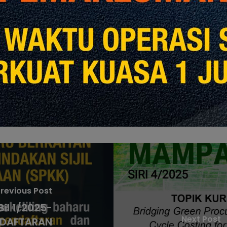
Share
Share
revious Post
Bil 1/2025-
Next Post
NDAFTARAN