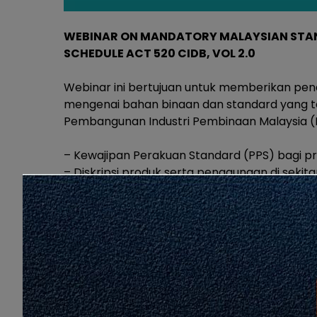
WEBINAR ON MANDATORY MALAYSIAN STAN
SCHEDULE ACT 520 CIDB, VOL 2.0
Webinar ini bertujuan untuk memberikan pen
mengenai bahan binaan dan standard yang t
Pembangunan Industri Pembinaan Malaysia (
– Kewajipan Perakuan Standard (PPS) bagi p
– Diskripsi produk serta penggunaan di sekita
– Pematuhan kepada kualiti produk mengikut
520 CIDB.
Untuk pendaftaran, sila klik pautan yang tert
Pautan Pendaftaran Program