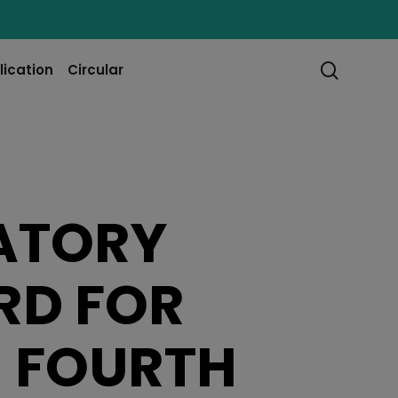
searc
lication
Circular
ATORY
RD FOR
N FOURTH