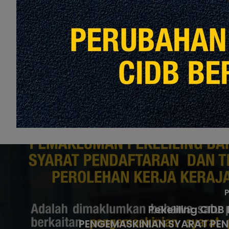
Love
Share
8
P
Pekeliling CIDB 
PENGEMASKINIAN SYARAT PE