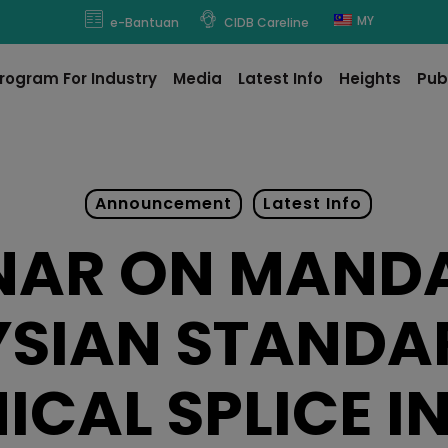
modal-check
MY
e-Bantuan
CIDB Careline
rogram For Industry
Media
Latest Info
Heights
Pub
Announcement
Latest Info
NAR ON MAND
SIAN STANDA
CAL SPLICE I