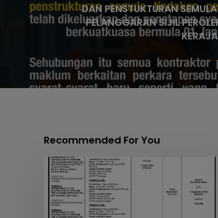
DAN PENSTUKTURAN SEMULA
PELANGGARAN SIJIL PEROL
KERAJA
Recommended For You
APPOINTMENT
OF
THE
CONTRACTOR
TO