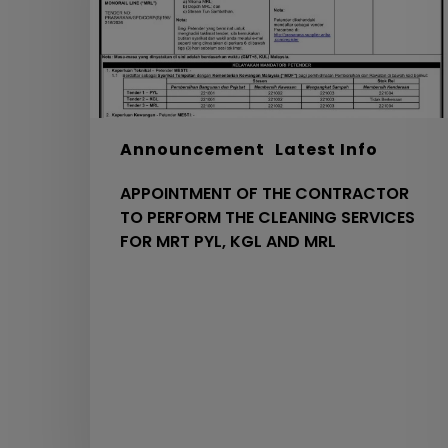
PERFORM
THE
CLEANING
SERVICES
FOR
MRT
PYL,
Announcement
Latest Info
KGL
APPOINTMENT OF THE CONTRACTOR
AND
TO PERFORM THE CLEANING SERVICES
MRL
FOR MRT PYL, KGL AND MRL