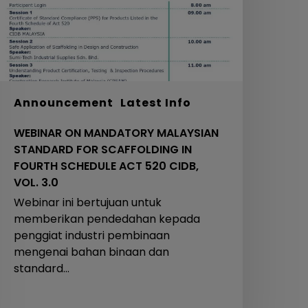
OR
CAFFOLDING
N
OURTH
CHEDULE
ACT
20
Announcement
Latest Info
IDB,
WEBINAR ON MANDATORY MALAYSIAN
OL.
STANDARD FOR SCAFFOLDING IN
.0
FOURTH SCHEDULE ACT 520 CIDB,
VOL. 3.0
Webinar ini bertujuan untuk
memberikan pendedahan kepada
penggiat industri pembinaan
mengenai bahan binaan dan
standard…