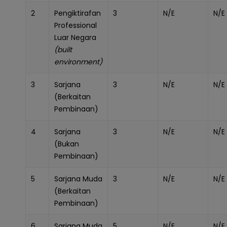
2
Pengiktirafan
3
N/E
N/E
Professional
Luar Negara
(built
environment)
3
Sarjana
3
N/E
N/E
(Berkaitan
Pembinaan)
4
Sarjana
3
N/E
N/E
(Bukan
Pembinaan)
5
Sarjana Muda
3
N/E
N/E
(Berkaitan
Pembinaan)
6
Sarjana Muda
5
N/E
N/E