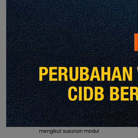
Health Services
Management
4.
M04
Healthcare
1
6
Housekeeping
and Cleansing
Services
Management
5.
M05
Healthcare
1
6
Linen Services
Management
TOTAL
10
60 jam
hari
* Peserta dikehendaki mengikuti latihan yang
mengikut susunan modul