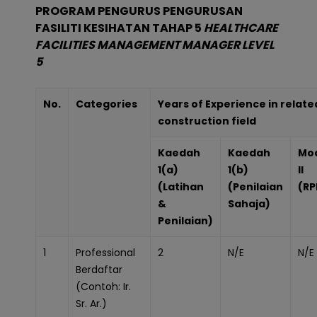
PROGRAM PENGURUS PENGURUSAN
FASILITI KESIHATAN TAHAP 5
HEALTHCARE
FACILITIES MANAGEMENT MANAGER LEVEL
5
No.
Categories
Years of Experience in relate
construction field
Kaedah
Kaedah
Mo
1(a)
1(b)
II
(Latihan
(Penilaian
(RP
&
Sahaja)
Penilaian)
1
Professional
2
N/E
N/E
Berdaftar
(Contoh: Ir.
Sr. Ar.)