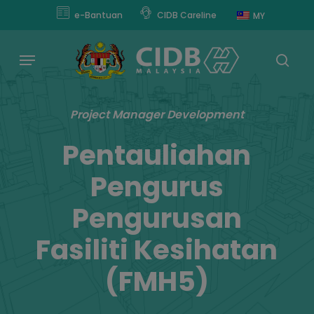
Skip
modal-check
e-Bantuan
CIDB Careline
MY
to
main
Menu
content
sear
Project Manager Development
Pentauliahan
Pengurus
Pengurusan
Fasiliti Kesihatan
(FMH5)