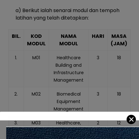
a) Berikut ialah senarai modul dan tempoh
latihan yang telah ditetapkan:
BIL.
KOD
NAMA
HARI
MASA
MODUL
MODUL
(JAM)
1.
M01
Healthcare
3
18
Building and
Infrastructure
Management
2.
M02
Biomedical
3
18
Equipment
Management
✕
3.
M03
Healthcare,
2
12
Environment,
Safety and