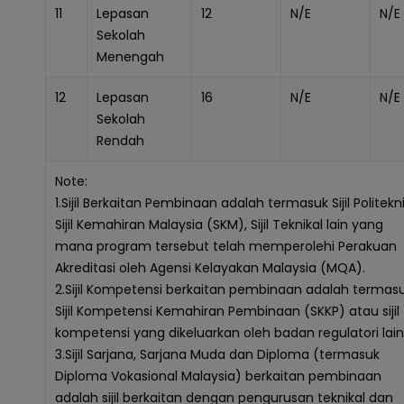
11
Lepasan
12
N/E
N/E
Sekolah
Menengah
12
Lepasan
16
N/E
N/E
Sekolah
Rendah
Note:
1.Sijil Berkaitan Pembinaan adalah termasuk Sijil Politekni
Sijil Kemahiran Malaysia (SKM), Sijil Teknikal lain yang
mana program tersebut telah memperolehi Perakuan
Akreditasi oleh Agensi Kelayakan Malaysia (MQA).
2.Sijil Kompetensi berkaitan pembinaan adalah termas
Sijil Kompetensi Kemahiran Pembinaan (SKKP) atau sijil
kompetensi yang dikeluarkan oleh badan regulatori lain
3.Sijil Sarjana, Sarjana Muda dan Diploma (termasuk
Diploma Vokasional Malaysia) berkaitan pembinaan
adalah sijil berkaitan dengan pengurusan teknikal dan