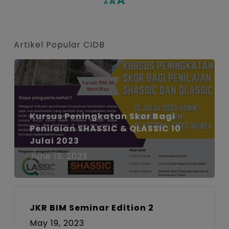
A
A
Decrease
A
font
font
font
size.
size.
size.
Artikel Popular CIDB
Kursus Peningkatan Skor Bagi
Penilaian SHASSIC & QLASSIC 10
Julai 2023
June 13, 2023
JKR BIM Seminar Edition 2
May 19, 2023