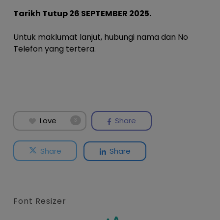
Tarikh Tutup 26 SEPTEMBER 2025.
Untuk maklumat lanjut, hubungi nama dan No
Telefon yang tertera.
Love
Share
3
Share
Share
Font Resizer
Increase
Reset