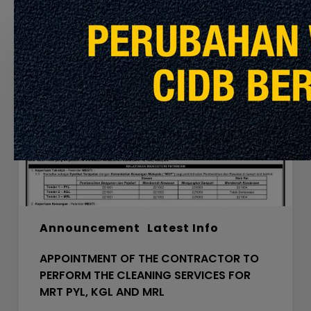
Recommended For You
APPOINTMENT
OF
THE
CONTRACTOR
TO
PERFORM
THE
CLEANING
SERVICES
FOR
MRT
PYL,
Announcement
Latest Info
KGL
AND
APPOINTMENT OF THE CONTRACTOR TO
MRL
PERFORM THE CLEANING SERVICES FOR
MRT PYL, KGL AND MRL