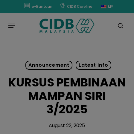
Skip
modal-check
e-Bantuan
CIDB Careline
MY
to
main
Menu
content
sear
Announcement
Latest Info
KURSUS PEMBINAAN
MAMPAN SIRI
3/2025
August 22, 2025