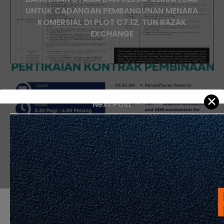
UNTUK CADANGAN PEMBANGUNAN MENARA
KOMERSIAL DI PLOT C7.12, TUN RAZAK
EXCHANGE
✕
Next Post
SEMINAR KESEDARAN PENYELESAIAN
PERTIKAIAN ALTERNATIF (ADR) DI DALAM
PERTIKAIAN KONTRAK PEMBINAAN