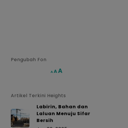
Pengubah Fon
Increase
A
Reset
A
Decrease
A
font
font
font
size.
size.
size.
Artikel Terkini Heights
Labirin, Bahan dan
Laluan Menuju Sifar
Bersih