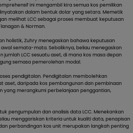
omprehensif ini mengambil kira semua kos pemilikan
dinyatakan dalam bentuk dolar yang setara. Memetik
ingan melihat LCC sebagai proses membuat keputusan
 Flanagan & Norman.
n holistik, Zuhry menegaskan bahawa keputusan
s awal semata-mata. Sebaliknya, beliau menegaskan
jumlah LCC sesuatu aset, di mana kos masa depan
ggung semasa pemerolehan modal.
oses pendigitalan. Pendigitalan membolehkan
t aset, daripada kos pembangunan dan pembinaan
n yang merangkumi perbelanjaan penggantian,
tuk pengumpulan dan analisis data LCC. Menekankan
iau menggariskan kriteria untuk kualiti data, penapisan
n dan perbandingan kos unit merupakan langkah penting