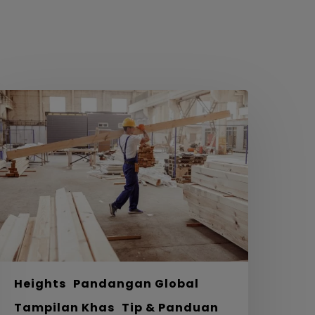
ari
eka
entuk
e
kon
rojek
ayu
i
eluruh
unia
Heights
Pandangan Global
Tampilan Khas
Tip & Panduan