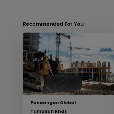
Recommended For You
Labirin,
Bahan
dan
Laluan
Menuju
Sifar
Bersih
Pandangan Global
Tampilan Khas