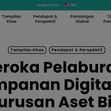
modal-check
Heights Portal
ENG
Tampilan
Pendapat &
Pandangan
T
Khas
Perspektif
Global
Pa
Tampilan Khas
Pendapat & Perspektif
eroka Pelabur
anan Digita
urusan Aset B