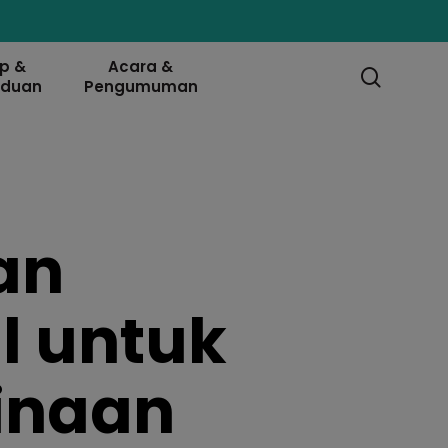
ip &
Acara &
searc
nduan
Pengumuman
an
l untuk
inaan