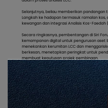
dalam proses analisis LCC.
Selanjutnya, beliau memberikan pandangan 
Langkah ke hadapan termasuk ramalan kos, ana
kewangan dan integrasi Analisis Kos-Faedah 
Secara ringkasnya, pembentangan di Siri Fo
kemampanan digital untuk pengurusan aset 
menekankan kerumitan LCC dan menggariskan
berkesan, menetapkan peringkat untuk pende
membuat keputusan projek pembinaan.
Love
Share
0