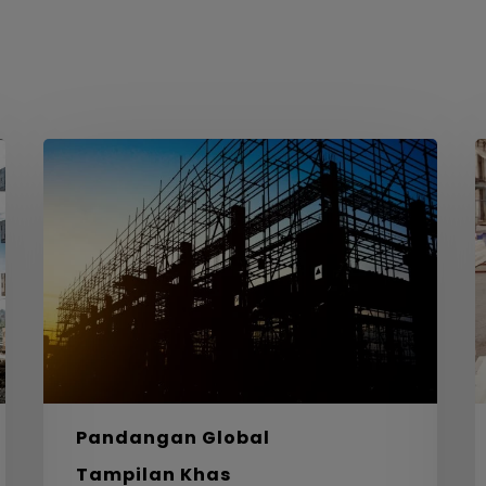
Dari
D
Busut
R
Anai-
B
anai
k
ke
I
Seni
–
Bina
P
–
K
Belajar
d
daripada
S
Alam
D
untuk
Pandangan Global
Reka
Tampilan Khas