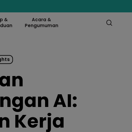
ip &
Acara &
searc
nduan
Pengumuman
ghts
an
ngan AI:
 Kerja