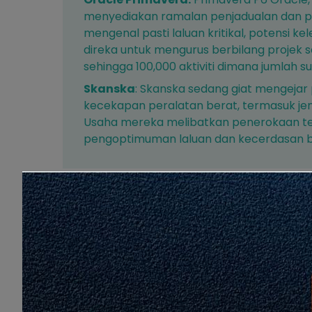
menyediakan ramalan penjadualan dan p
mengenal pasti laluan kritikal, potensi k
direka untuk mengurus berbilang projek 
sehingga 100,000 aktiviti dimana jumlah 
Skanska
: Skanska sedang giat mengejar
kecekapan peralatan berat,
termasuk jen
Usaha mereka melibatkan penerokaan tek
pengoptimuman laluan dan kecerdasan b
Pada bahagian akan datang, HEIGHTS a
Kualiti, Pemeriksaan dan Pematuhan da
Artikel 1: Pengenalan kepada AI dalam Pem
Artikel 2: AI Merevolusikan Seni Bina: Pemil