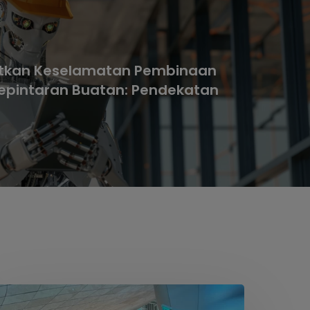
tkan Keselamatan Pembinaan
epintaran Buatan: Pendekatan
esyuarat
ampingan