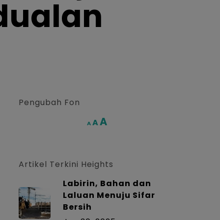
dualan
Pengubah Fon
Increase
A
Reset
A
Decrease
A
font
font
font
size.
size.
size.
Artikel Terkini Heights
Labirin, Bahan dan
Laluan Menuju Sifar
Bersih