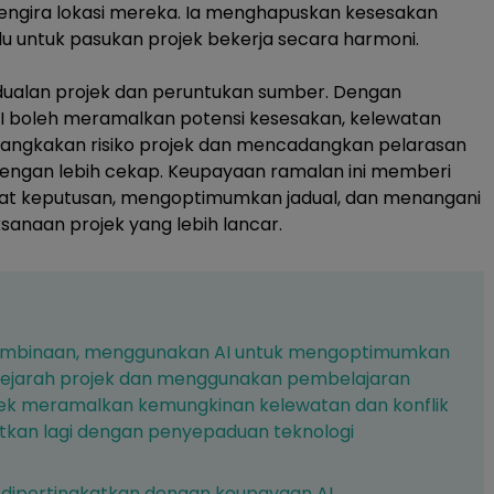
engira lokasi mereka. Ia menghapuskan kesesakan
 untuk pasukan projek bekerja secara harmoni.
ualan projek dan peruntukan sumber. Dengan
 AI boleh meramalkan potensi kesesakan, kelewatan
angkakan risiko projek dan mencadangkan pelarasan
ngan lebih cekap. Keupayaan ramalan ini memberi
at keputusan, mengoptimumkan jadual, dan menangani
sanaan projek yang lebih lancar.
 pembinaan, menggunakan AI untuk mengoptimumkan
a sejarah projek dan menggunakan pembelajaran
ek meramalkan kemungkinan kelewatan dan konflik
katkan lagi dengan penyepaduan teknologi
 dipertingkatkan dengan keupayaan AI,