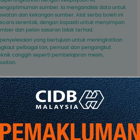
engoptimuman sumber. Ia menganalisis data untuk
elewatan dan kekangan sumber. Alat serba boleh ini
secara serentak, dengan kapasiti untuk menyimpan
sumber dan pelan sasaran tidak terhad.
 penyelesaian yang bertujuan untuk meningkatkan
gkaut pelbagai tan, pemuat dan pengangkut.
nik canggih seperti pembelajaran mesin,
uatan.
kan mendedahkan Impak AI terhadap Kawalan
lam Pembinaan.
binaan: Mengubah Industri Bangunan
ihan Tapak Lebih Pintar dan Reka Bentuk Mampan