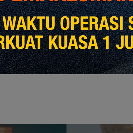
naan dengan Kepintaran Buatan: Pendekatan Proaktif
mbinaan dengan AI: Ketepatan, Kecekapan dan
Share
Share