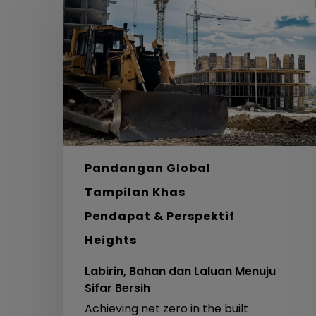
dan
Laluan
Menuju
Sifar
Bersih
Pandangan Global
Tampilan Khas
Pendapat & Perspektif
Heights
Labirin, Bahan dan Laluan Menuju
Sifar Bersih
Achieving net zero in the built