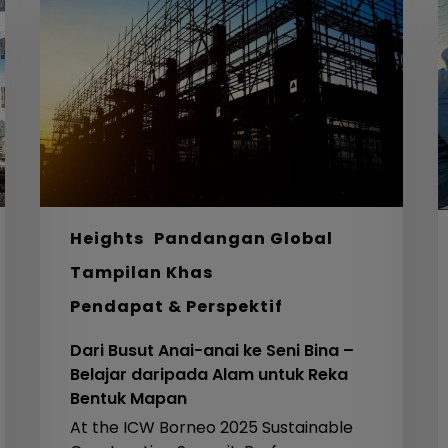
Anai-
d
anai
U
ke
D
Seni
B
Bina
L
–
Belajar
daripada
Alam
untuk
Heights
Pandangan Global
Reka
Tampilan Khas
Bentuk
Pendapat & Perspektif
Mapan
Dari Busut Anai-anai ke Seni Bina –
Belajar daripada Alam untuk Reka
Bentuk Mapan
At the ICW Borneo 2025 Sustainable