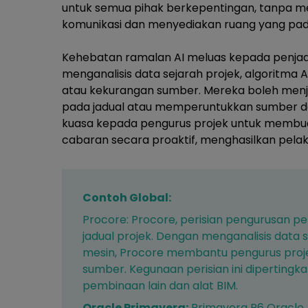
untuk semua pihak berkepentingan, tanpa m
komunikasi dan menyediakan ruang yang padu
Kehebatan ramalan AI meluas kepada penjad
menganalisis data sejarah projek, algoritma
atau kekurangan sumber. Mereka boleh menj
pada jadual atau memperuntukkan sumber de
kuasa kepada pengurus projek untuk membu
cabaran secara proaktif, menghasilkan pelak
Contoh Global:
Procore
: Procore, perisian pengurusan
jadual projek. Dengan menganalisis dat
mesin, Procore membantu pengurus proj
sumber. Kegunaan perisian ini diperting
pembinaan lain dan alat BIM.
Oracle Primavera:
Primavera P6 Oracle,