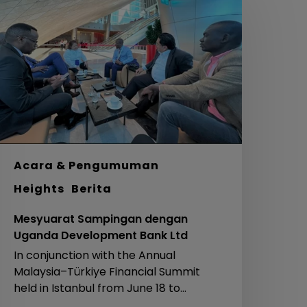
engan
ganda
evelopment
ank
td
Acara & Pengumuman
Heights
Berita
Mesyuarat Sampingan dengan
Uganda Development Bank Ltd
In conjunction with the Annual
Malaysia–Türkiye Financial Summit
held in Istanbul from June 18 to…