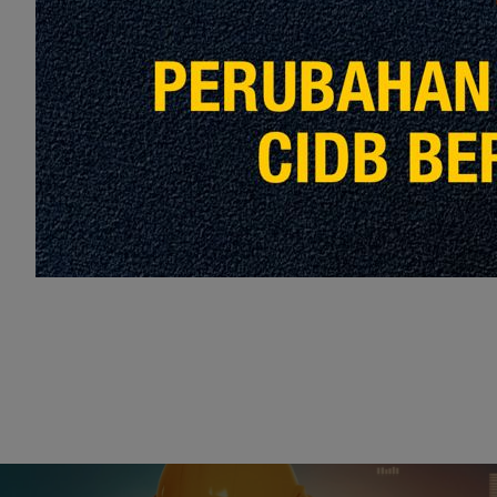
Artikel 3: Meningkatkan Keselamatan Pembi
Artikel 5: Meningkatkan Kawalan Kualiti Pe
Pematuhan
Love
Share
0