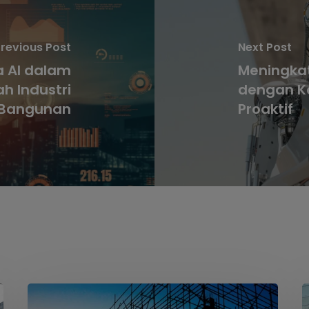
revious Post
Next Post
 AI dalam
Meningka
 Industri
dengan K
Bangunan
Proaktif
Dari
M
Busut
S