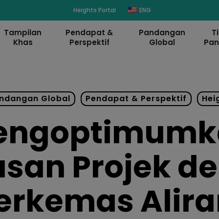
Heights Portal
ENG
Tampilan
Pendapat &
Pandangan
T
Khas
Perspektif
Global
Pa
ndangan Global
Pendapat & Perspektif
Hei
engoptimumk
san Projek de
rkemas Aliran