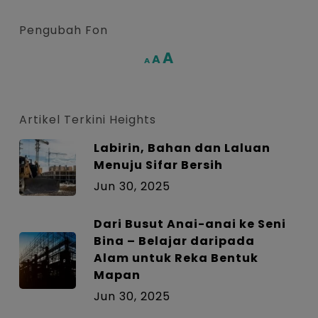
Pengubah Fon
Increase
A
Reset
A
Decrease
A
font
font
font
size.
size.
size.
Artikel Terkini Heights
Labirin, Bahan dan Laluan
Menuju Sifar Bersih
Jun 30, 2025
Dari Busut Anai-anai ke Seni
Bina – Belajar daripada
Alam untuk Reka Bentuk
Mapan
Jun 30, 2025