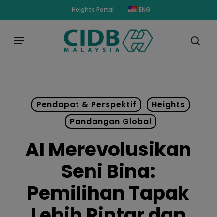
Skip
modal-check
Heights Portal
ENG
to
main
Menu
content
sear
Pendapat & Perspektif
Heights
Pandangan Global
AI Merevolusikan
Seni Bina:
Pemilihan Tapak
Lebih Pintar dan