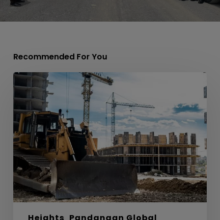
Recommended For You
Labirin,
Bahan
dan
Laluan
Menuju
Sifar
Bersih
Heights
Pandangan Global