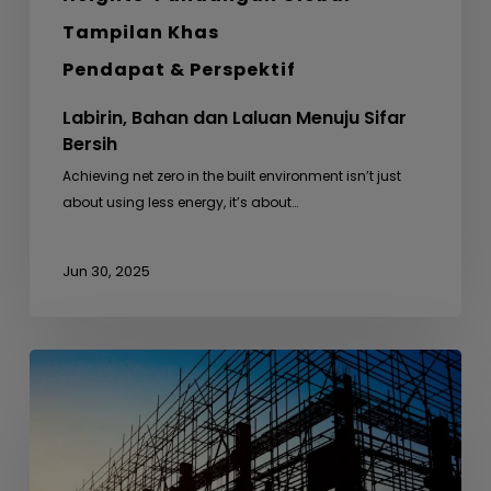
Tampilan Khas
Pendapat & Perspektif
Labirin, Bahan dan Laluan Menuju Sifar
Bersih
Achieving net zero in the built environment isn’t just
about using less energy, it’s about…
Jun 30, 2025
Dari
Busut
Anai-
anai
ke