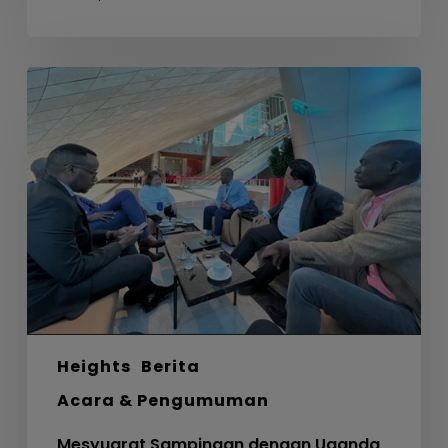
Mesyuarat
Sampingan
dengan
Uganda
Development
Bank
Ltd
Heights
Berita
Acara & Pengumuman
Mesyuarat Sampingan dengan Uganda