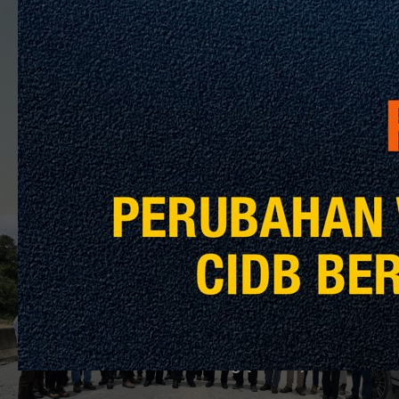
Previous Post
Meningkatkan Keselamatan Pembinaan
dengan Kepintaran Buatan: Pendekatan
Proaktif
Next Post
Lawatan Tapak Projek dan Perkongsian
Sistem Pengurusan dan Amalan Terbaik
Syarikat Cantilever Bumi Sdn Bhd melalui
Penarafan 5 Bintang (SCORE)