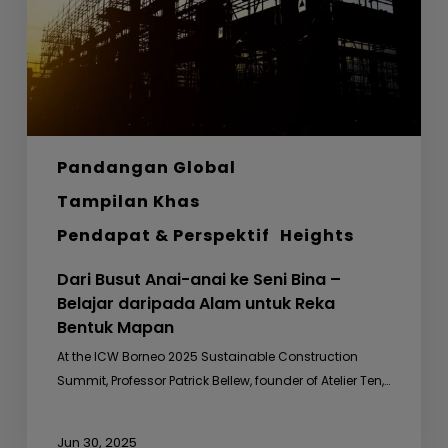
Seni
Bina
–
Belajar
daripada
Alam
untuk
Pandangan Global
Reka
Bentuk
Tampilan Khas
Mapan
Pendapat & Perspektif
Heights
Dari Busut Anai-anai ke Seni Bina –
Belajar daripada Alam untuk Reka
Bentuk Mapan
At the ICW Borneo 2025 Sustainable Construction
Summit, Professor Patrick Bellew, founder of Atelier Ten,…
Jun 30, 2025