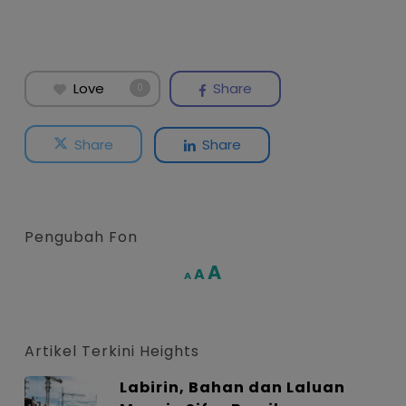
Love
Share
0
Share
Share
Pengubah Fon
Increase
A
Reset
A
Decrease
A
font
font
font
size.
size.
size.
Artikel Terkini Heights
Labirin, Bahan dan Laluan