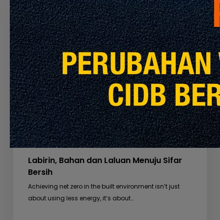
Laluan
Menuju
Sifar
Bersih
Pandangan Global
Tampilan Khas
Pendapat & Perspektif
Heights
Labirin, Bahan dan Laluan Menuju Sifar
Bersih
Achieving net zero in the built environment isn’t just
about using less energy, it’s about…