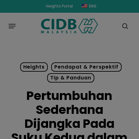
Skip
modal-check
Heights Portal
ENG
to
main
Menu
content
sear
Heights
Pendapat & Perspektif
Tip & Panduan
Pertumbuhan
Sederhana
Dijangka Pada
Suku Kedua dalam