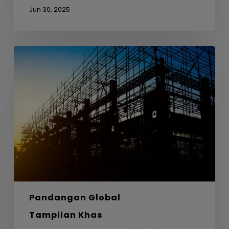
Jun 30, 2025
Dari
Busut
Anai-
anai
ke
Seni
Bina
–
Belajar
daripada
Alam
untuk
Pandangan Global
Reka
Bentuk
Tampilan Khas
Mapan