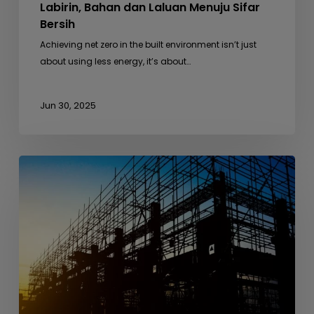
Labirin, Bahan dan Laluan Menuju Sifar
Bersih
Achieving net zero in the built environment isn’t just
about using less energy, it’s about…
Jun 30, 2025
Dari
Busut
Anai-
anai
ke
Seni
Bina
–
Belajar