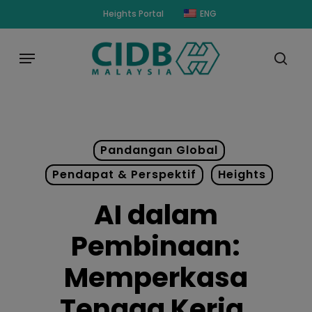
Skip
modal-check
Heights Portal
ENG
to
main
Menu
content
sear
Pandangan Global
Pendapat & Perspektif
Heights
AI dalam
Pembinaan:
Memperkasa
Tenaga Kerja,