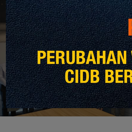
Ke Arah Mempertingkatkan Kapasiti dan
Kapabiliti Kontraktor
Next Post
Memperkukuh Kerjasama UK-Malaysia
dalam Industri Alam Bina