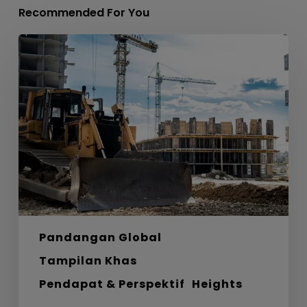
Recommended For You
Labirin,
Bahan
dan
Laluan
Menuju
Sifar
Bersih
Pandangan Global
Tampilan Khas
Pendapat & Perspektif
Heights