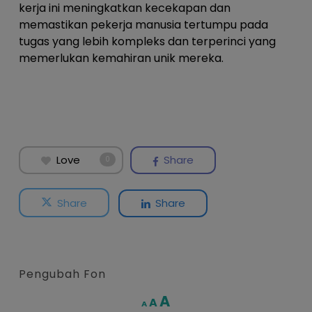
kerja ini meningkatkan kecekapan dan
memastikan pekerja manusia tertumpu pada
tugas yang lebih kompleks dan terperinci yang
memerlukan kemahiran unik mereka.
Love
Share
0
Share
Share
Pengubah Fon
Increase
A
Reset
A
Decrease
A