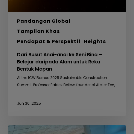
daripada
Alam
untuk
Pandangan Global
Reka
Bentuk
Tampilan Khas
Mapan
Pendapat & Perspektif
Heights
Dari Busut Anai-anai ke Seni Bina –
Belajar daripada Alam untuk Reka
Bentuk Mapan
At the ICW Borneo 2025 Sustainable Construction
Summit, Professor Patrick Bellew, founder of Atelier Ten,…
Jun 30, 2025
Mesyuarat