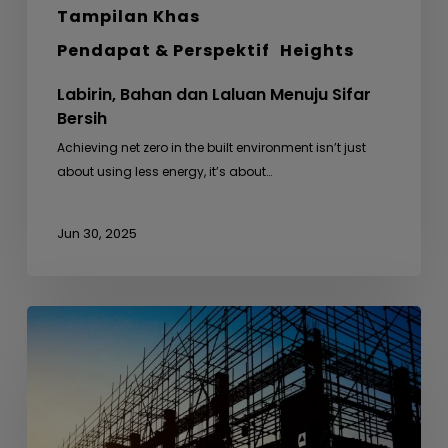
Tampilan Khas
Pendapat & Perspektif
Heights
Labirin, Bahan dan Laluan Menuju Sifar
Bersih
Achieving net zero in the built environment isn’t just
about using less energy, it’s about…
Jun 30, 2025
Dari
Busut
Anai-
anai
ke
Seni