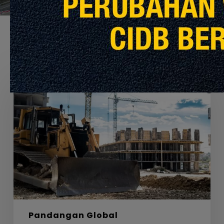
Recommended For You
Labirin,
Bahan
dan
Laluan
Menuju
Sifar
Bersih
Pandangan Global