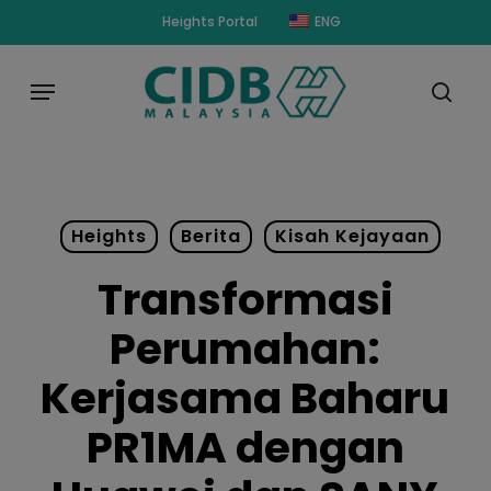
Skip
modal-check
Heights Portal
ENG
to
main
Menu
content
sear
Heights
Berita
Kisah Kejayaan
Transformasi
Perumahan:
Kerjasama Baharu
PR1MA dengan