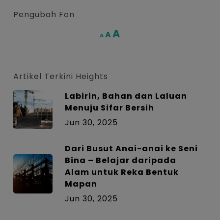
Pengubah Fon
Increase
A
Reset
A
Decrease
A
font
font
font
size.
size.
size.
Artikel Terkini Heights
Labirin, Bahan dan Laluan
Menuju Sifar Bersih
Jun 30, 2025
Dari Busut Anai-anai ke Seni
Bina – Belajar daripada
Alam untuk Reka Bentuk
Mapan
Jun 30, 2025