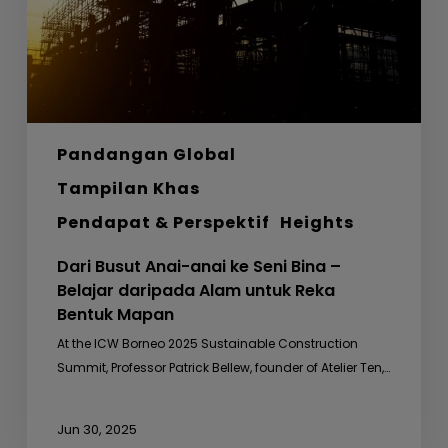
Bina
–
Belajar
daripada
Alam
untuk
Pandangan Global
Reka
Bentuk
Tampilan Khas
Mapan
Pendapat & Perspektif
Heights
Dari Busut Anai-anai ke Seni Bina –
Belajar daripada Alam untuk Reka
Bentuk Mapan
At the ICW Borneo 2025 Sustainable Construction
Summit, Professor Patrick Bellew, founder of Atelier Ten,…
Jun 30, 2025