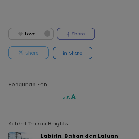
Love
Share
1
Share
Share
Pengubah Fon
Increase
A
Reset
A
Decrease
A
font
font
font
size.
size.
size.
Artikel Terkini Heights
Labirin, Bahan dan Laluan