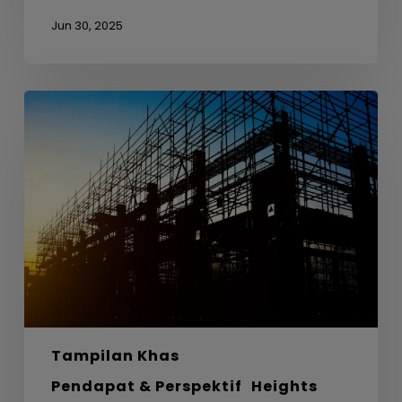
Jun 30, 2025
Dari
Busut
Anai-
anai
ke
Seni
Bina
–
Belajar
daripada
Alam
untuk
Tampilan Khas
Reka
Bentuk
Pendapat & Perspektif
Heights
Mapan