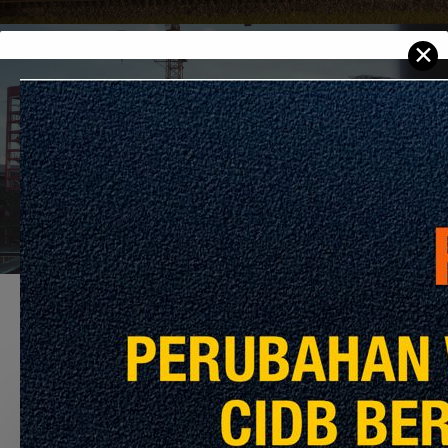
✕
Next Post
Hextar Capital Raih Projek Asrama Pelajar
RM97 Juta di Kelantan
Recommended For You
Labirin,
Bahan
dan