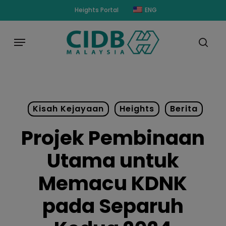
Skip
modal-check
Heights Portal
ENG
to
main
Menu
content
sear
Kisah Kejayaan
Heights
Berita
Projek Pembinaan
Utama untuk
Memacu KDNK
pada Separuh