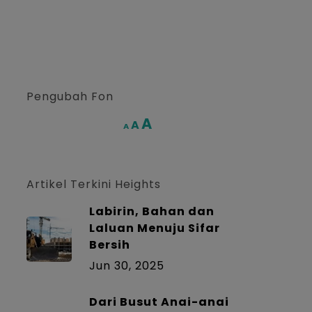
Pengubah Fon
Increase
A
Reset
A
Decrease
A
font
font
font
size.
size.
size.
Artikel Terkini Heights
Labirin, Bahan dan
Laluan Menuju Sifar
Bersih
Jun 30, 2025
Dari Busut Anai-anai