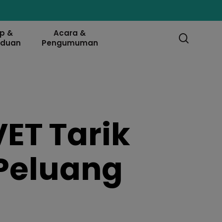
ip &
Acara &
searc
nduan
Pengumuman
ET Tarik
 Peluang