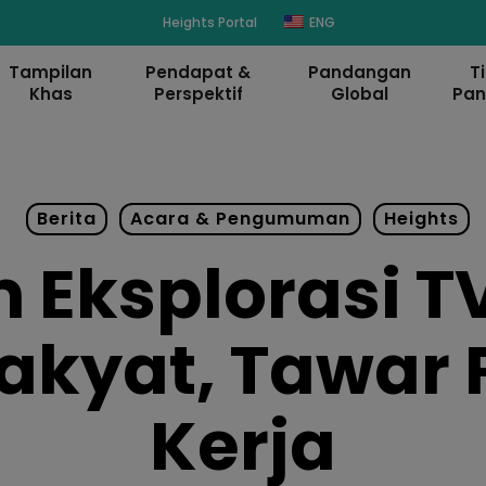
modal-check
Heights Portal
ENG
Tampilan
Pendapat &
Pandangan
T
Khas
Perspektif
Global
Pa
Berita
Acara & Pengumuman
Heights
 Eksplorasi TV
akyat, Tawar
Kerja