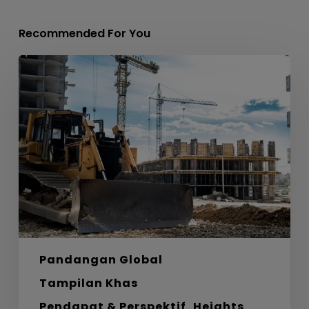
Recommended For You
Labirin,
Bahan
dan
Laluan
Menuju
Sifar
Bersih
Pandangan Global
Tampilan Khas
Pendapat & Perspektif
Heights