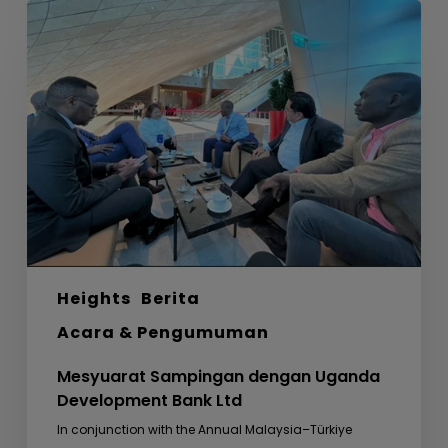
Mesyuarat
Sampingan
dengan
Uganda
Development
Bank
Ltd
Heights
Berita
Acara & Pengumuman
Mesyuarat Sampingan dengan Uganda
Development Bank Ltd
In conjunction with the Annual Malaysia–Türkiye