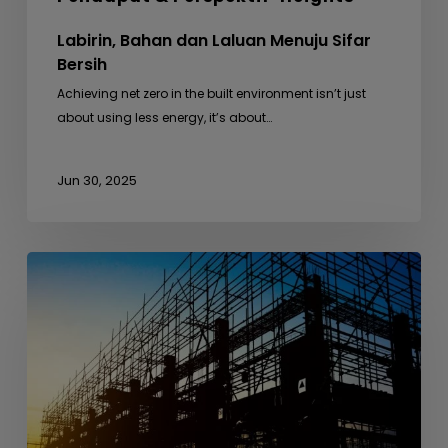
Labirin, Bahan dan Laluan Menuju Sifar
Bersih
Achieving net zero in the built environment isn’t just
about using less energy, it’s about…
Jun 30, 2025
Dari
Busut
Anai-
anai
ke
Seni
Bina
–