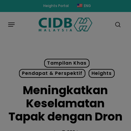
Skip
modal-check
Heights Portal
ENG
to
main
Menu
content
sear
Tampilan Khas
Pendapat & Perspektif
Heights
Meningkatkan
Keselamatan
Tapak dengan Dron