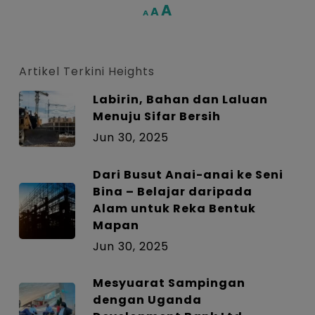
Increase
A
Reset
A
Decrease
A
font
font
font
size.
size.
size.
Artikel Terkini Heights
Labirin, Bahan dan Laluan
Menuju Sifar Bersih
Jun 30, 2025
Dari Busut Anai-anai ke Seni
Bina – Belajar daripada
Alam untuk Reka Bentuk
Mapan
Jun 30, 2025
Mesyuarat Sampingan
dengan Uganda