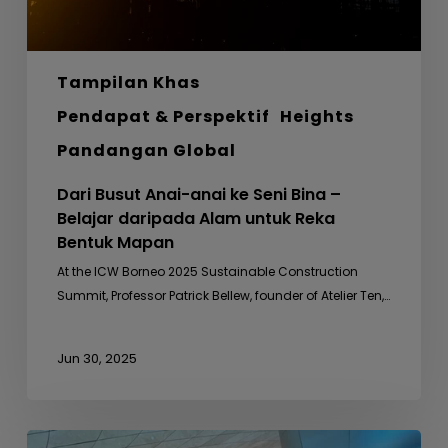
daripada
Alam
untuk
Tampilan Khas
Reka
Bentuk
Pendapat & Perspektif
Heights
Mapan
Pandangan Global
Dari Busut Anai-anai ke Seni Bina –
Belajar daripada Alam untuk Reka
Bentuk Mapan
At the ICW Borneo 2025 Sustainable Construction
Summit, Professor Patrick Bellew, founder of Atelier Ten,…
Jun 30, 2025
Mesyuarat