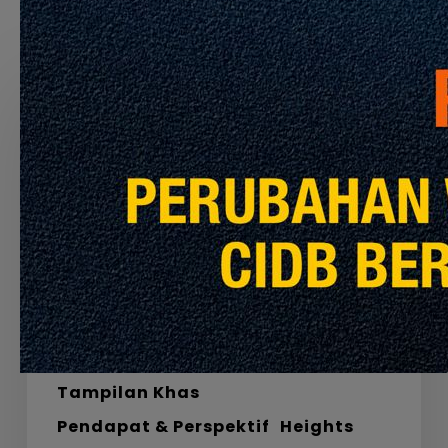
Recommended For You
Labirin,
Bahan
dan
Laluan
Menuju
Sifar
Bersih
Pandangan Global
Tampilan Khas
Pendapat & Perspektif
Heights