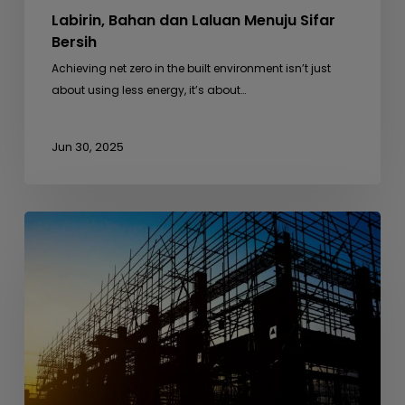
Labirin, Bahan dan Laluan Menuju Sifar
Bersih
Achieving net zero in the built environment isn’t just
about using less energy, it’s about…
Jun 30, 2025
Dari
Busut
Anai-
anai
ke
Seni
Bina
–
Belajar