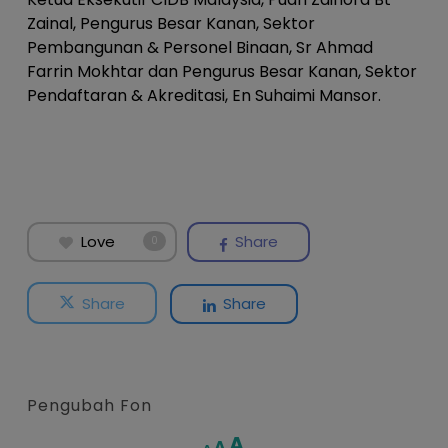
Zainal, Pengurus Besar Kanan, Sektor
Pembangunan & Personel Binaan, Sr Ahmad
Farrin Mokhtar dan Pengurus Besar Kanan, Sektor
Pendaftaran & Akreditasi, En Suhaimi Mansor.
Love
Share
0
Share
Share
Pengubah Fon
Increase
A
Reset
A
Decrease