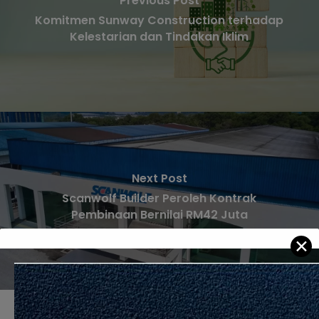
Previous Post
Komitmen Sunway Construction terhadap
Kelestarian dan Tindakan Iklim
Next Post
Scanwolf Builder Peroleh Kontrak
Pembinaan Bernilai RM42 Juta
✕