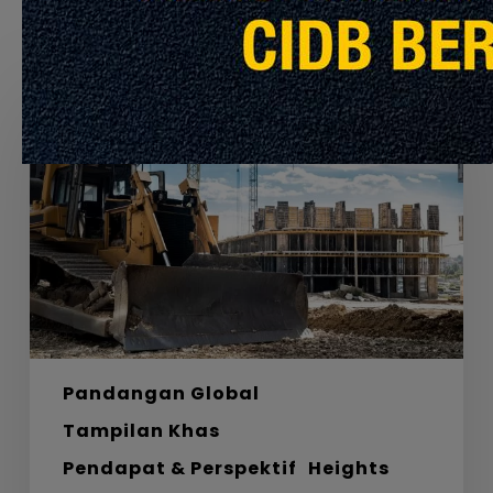
Recommended For You
Labirin,
Bahan
dan
Laluan
Menuju
Sifar
Bersih
Pandangan Global
Tampilan Khas
Pendapat & Perspektif
Heights