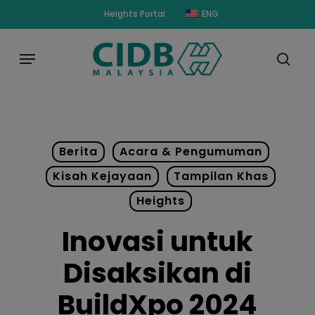
Skip
modal-check
Heights Portal
ENG
to
main
Menu
content
sear
Berita
Acara & Pengumuman
Kisah Kejayaan
Tampilan Khas
Heights
Inovasi untuk
Disaksikan di
BuildXpo 2024