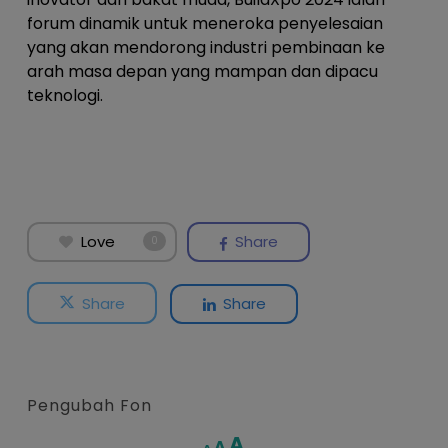
forum dinamik untuk meneroka penyelesaian
yang akan mendorong industri pembinaan ke
arah masa depan yang mampan dan dipacu
teknologi.
Love
Share
0
Share
Share
Pengubah Fon
Increase
A
Reset
A
Decrease
A