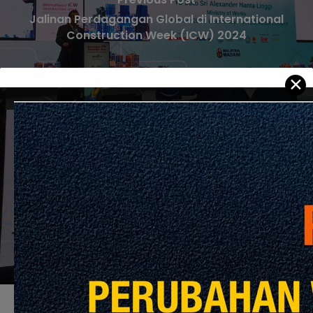
Jalinan Perdagangan Global di International
Construction Week (ICW) 2024
✕
Next Post
Membayangkan Masa Depan Pembinaan di
ICW dan BuildXpo 2024