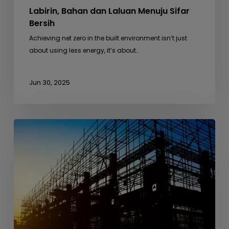
Labirin, Bahan dan Laluan Menuju Sifar
Bersih
Achieving net zero in the built environment isn’t just
about using less energy, it’s about…
Jun 30, 2025
Dari
Busut
Anai-
anai
ke
Seni
Bina
–
Belajar