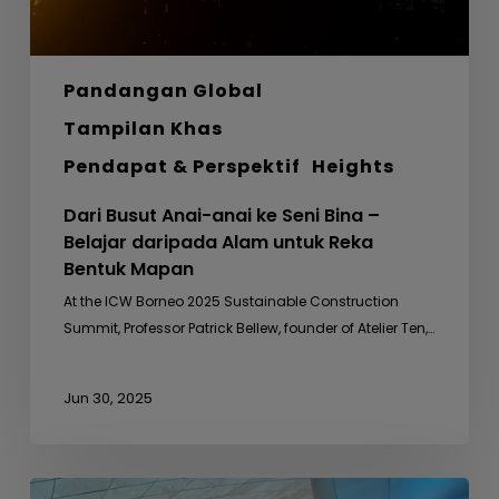
daripada
Alam
untuk
Pandangan Global
Reka
Bentuk
Tampilan Khas
Mapan
Pendapat & Perspektif
Heights
Dari Busut Anai-anai ke Seni Bina –
Belajar daripada Alam untuk Reka
Bentuk Mapan
At the ICW Borneo 2025 Sustainable Construction
Summit, Professor Patrick Bellew, founder of Atelier Ten,…
Jun 30, 2025
Mesyuarat