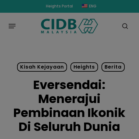
Skip
modal-check
Heights Portal
ENG
to
main
Menu
content
sear
Kisah Kejayaan
Heights
Berita
Eversendai:
Menerajui
Pembinaan Ikonik
Di Seluruh Dunia