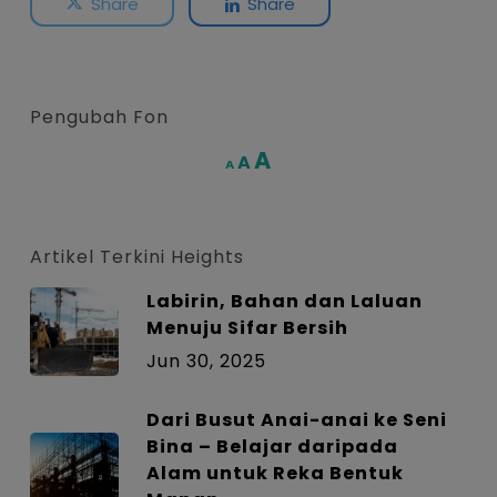
Share
Share
Pengubah Fon
Increase
A
Reset
A
Decrease
A
font
font
font
size.
size.
size.
Artikel Terkini Heights
Labirin, Bahan dan Laluan
Menuju Sifar Bersih
Jun 30, 2025
Dari Busut Anai-anai ke Seni
Bina – Belajar daripada
Alam untuk Reka Bentuk