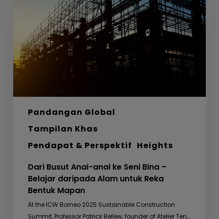
anai
ke
Seni
Bina
–
Belajar
daripada
Alam
untuk
Pandangan Global
Reka
Bentuk
Tampilan Khas
Mapan
Pendapat & Perspektif
Heights
Dari Busut Anai-anai ke Seni Bina –
Belajar daripada Alam untuk Reka
Bentuk Mapan
At the ICW Borneo 2025 Sustainable Construction
Summit, Professor Patrick Bellew, founder of Atelier Ten,…