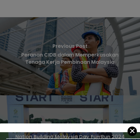
Previous Post
Peranan CIDB dalam Memperkasakan
Tenaga Kerja Pembinaan Malaysia
Next Post
✕
Nation Building Malaysia Day Fun Run 2024