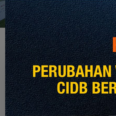
Recommended For You
Labirin,
Bahan
dan
Laluan
Menuju
Sifar
Bersih