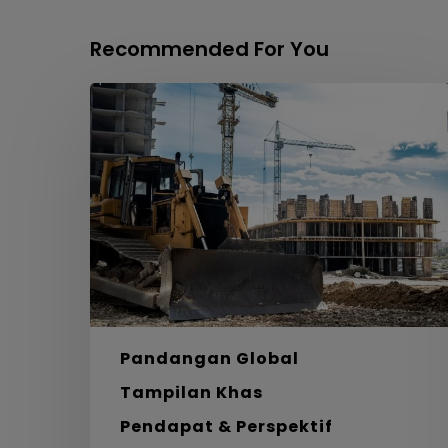
Recommended For You
Labirin,
Bahan
dan
Laluan
Menuju
Sifar
Bersih
Pandangan Global
Tampilan Khas
Pendapat & Perspektif