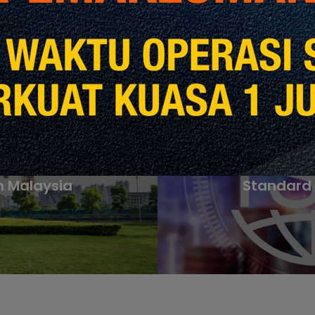
revious Post
Next Post
GBI untuk
Bahagian
 Malaysia
Standard