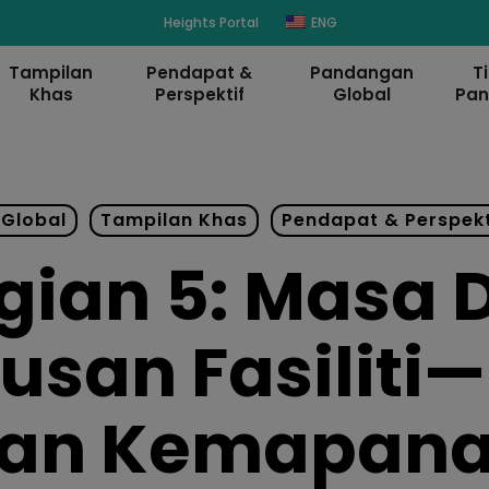
modal-check
Heights Portal
ENG
Tampilan
Pendapat &
Pandangan
T
Khas
Perspektif
Global
Pa
Global
Tampilan Khas
Pendapat & Perspekt
gian 5: Masa 
usan Fasiliti—
an Kemapan