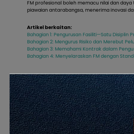
FM profesional boleh memacu nilai dan day
piawaian antarabangsa, menerima inovasi
Artikel berkaitan:
Bahagian 1: Pengurusan Fasiliti—Satu Disiplin P
Bahagian 2: Mengurus Risiko dan Merebut Pe
Bahagian 3: Memahami Kontrak dalam Penguru
Bahagian 4: Menyelaraskan FM dengan Stan
Love
Share
0