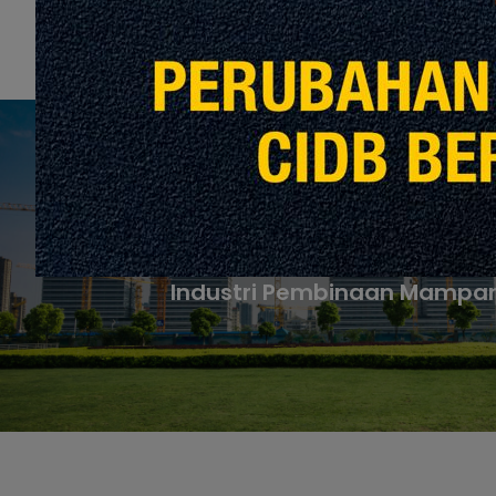
P
Memanfaatkan Alat Penarafan 
Industri Pembinaan Mampan