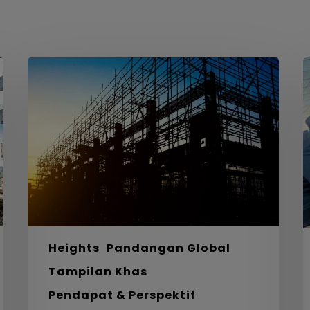
Dari
M
Busut
S
Anai-
d
anai
U
ke
D
Seni
B
Bina
L
–
Belajar
daripada
Alam
untuk
Heights
Pandangan Global
Reka
Tampilan Khas
Bentuk
Pendapat & Perspektif
Mapan