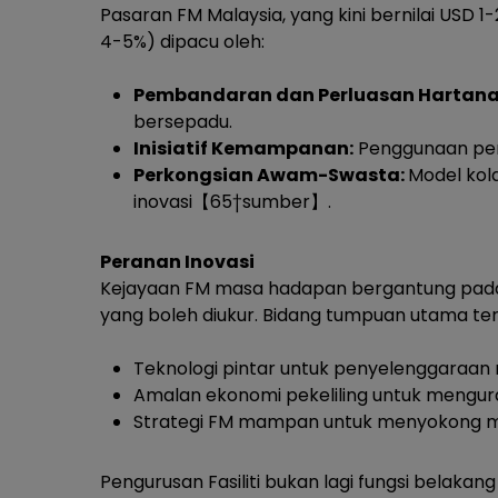
Pasaran FM Malaysia, yang kini bernilai USD 1
4-5%) dipacu oleh:
Pembandaran dan Perluasan Hartan
bersepadu.
Inisiatif Kemampanan:
Penggunaan pens
Perkongsian Awam-Swasta:
Model kol
inovasi【65†sumber】.
Peranan Inovasi
Kejayaan FM masa hadapan bergantung pada
yang boleh diukur. Bidang tumpuan utama te
Teknologi pintar untuk penyelenggaraan 
Amalan ekonomi pekeliling untuk mengura
Strategi FM mampan untuk menyokong ma
Pengurusan Fasiliti bukan lagi fungsi belakan