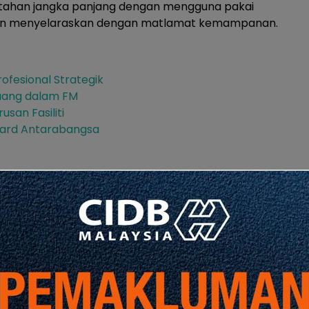
a tahan jangka panjang dengan mengguna pakai
 dan menyelaraskan dengan matlamat kemampanan.
rofesional Strategik
luang dalam FM
san Fasiliti
dard Antarabangsa
Share
Share