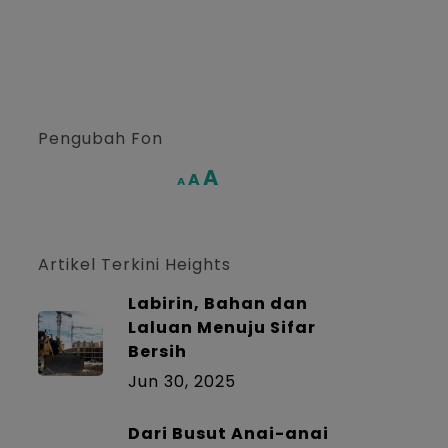
Pengubah Fon
Increase
A
Reset
A
Decrease
A
font
font
font
size.
size.
size.
Artikel Terkini Heights
Labirin, Bahan dan
Laluan Menuju Sifar
Bersih
Jun 30, 2025
Dari Busut Anai-anai