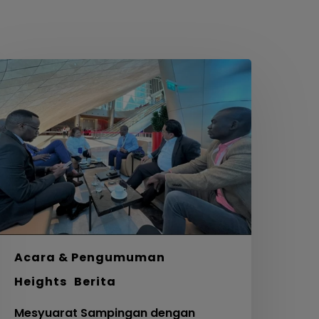
esyuarat
ampingan
engan
ganda
evelopment
ank
td
Acara & Pengumuman
Heights
Berita
Mesyuarat Sampingan dengan