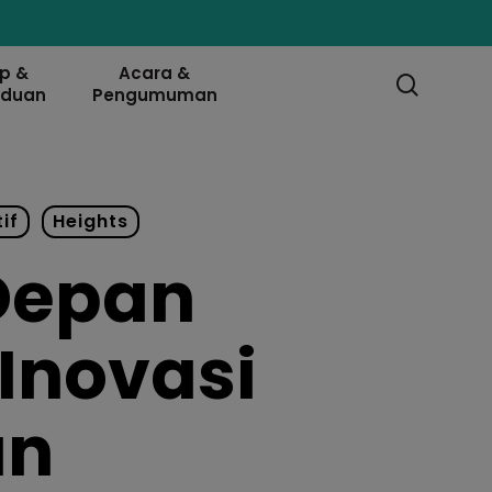
ip &
Acara &
searc
nduan
Pengumuman
if
Heights
Depan
Inovasi
an