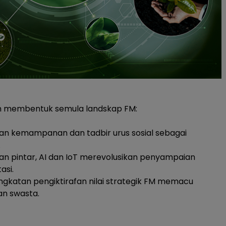
an membentuk semula landskap FM:
n kemampanan dan tadbir urus sosial sebagai
.
n pintar, AI dan IoT merevolusikan penyampaian
asi.
ngkatan pengiktirafan nilai strategik FM memacu
n swasta.