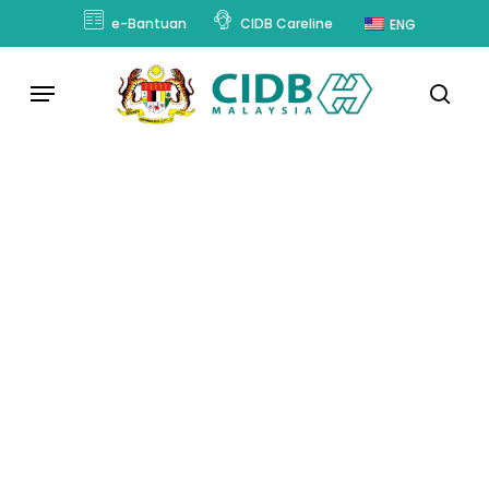
Skip
e-Bantuan
CIDB Careline
ENG
to
main
Menu
content
sear